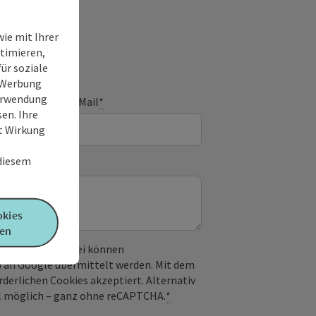
ie mit Ihrer
timieren,
ür soziale
e Werbung
Verwendung
E-Mail
*
en. Ihre
it Wirkung
 diesem
okies
en
 verwendet. Dabei können
) an Google übermittelt werden. Mit dem
derlichen Cookies akzeptiert. Alternativ
il möglich – ganz ohne reCAPTCHA.
*