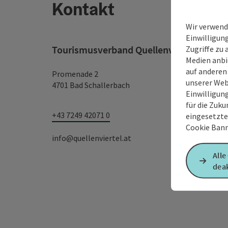
Kontakt
Wir verwend
Einwilligun
Zugriffe zu 
Tourismusverband Quellenviertel
Medien anbi
auf anderen
Promenade 2
unserer Web
4701 Bad Schallerbach
Einwilligun
für die Zuku
+43 7249 42071 0
eingesetzte
Cookie Bann
info@quellenviertel.at
Alle
deak