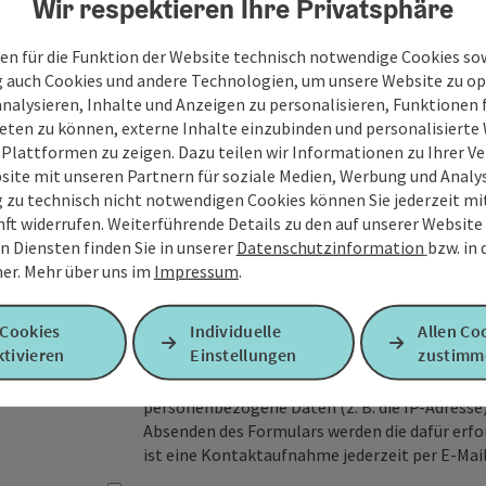
Wir respektieren Ihre Privatsphäre
Ihre Nachricht
en für die Funktion der Website technisch notwendige Cookies sow
g auch Cookies und andere Technologien, um unsere Website zu op
analysieren, Inhalte und Anzeigen zu personalisieren, Funktionen f
Felder mit
*
sind Pflichtfelder
eten zu können, externe Inhalte einzubinden und personalisiert
 Plattformen zu zeigen. Dazu teilen wir Informationen zu Ihrer 
Vorname
Nachname
site mit unseren Partnern für soziale Medien, Werbung und Analys
g zu technisch nicht notwendigen Cookies können Sie jederzeit m
nft widerrufen. Weiterführende Details zu den auf unserer Website
n Diensten finden Sie in unserer
Datenschutzinformation
bzw. in
Unverbindliche Anfrage
*
er.
Mehr über uns im
Impressum
.
 Cookies
Individuelle
Allen Co
tivieren
Einstellungen
zustimm
Zum Schutz vor Spam wird Google reCAPTCHA
personenbezogene Daten (z. B. die IP-Adresse
Absenden des Formulars werden die dafür erfor
ist eine Kontaktaufnahme jederzeit per E-Ma