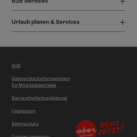
B2B Services
B2B 
Urlaub planen & Services
Urla
AGB
Datenschutzinformationen
für Mitgliedsbetriebe
Barrierefreiheitserklärung
Impressum
Datenschutz
Cookies anpassen