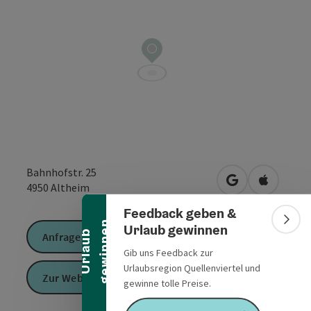
Banner einklappen
Bahnhofstr. 25
in Google Maps
in Apple 
4950
Altheim
Feedback geben &
n
Bann
Urlaub gewinnen
U
r
l
a
u
b
g
e
w
i
n
n
e
Anfrage senden
Gib uns Feedback zur
Urlaubsregion Quellenviertel und
Zur Website
gewinne tolle Preise.