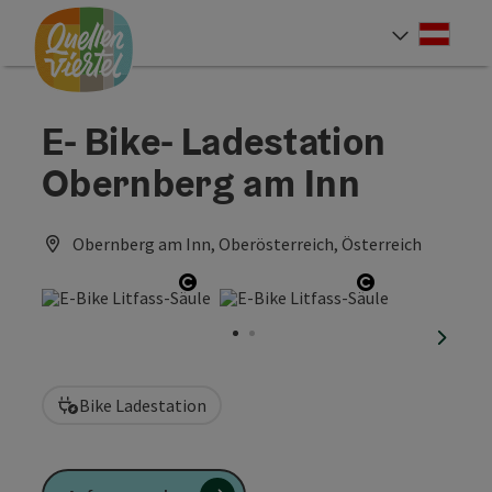
Accesskey
Accesskey
Accesskey
Zum Inhalt
Zur Navigation
Zum Seitenanfang
[0]
[1]
[2]
Deut
Sprach
E- Bike- Ladestation
Obernberg am Inn
Obernberg am Inn, Oberösterreich, Österreich
Copyright öffnen
Copyright öf
nächst
Bike Ladestation