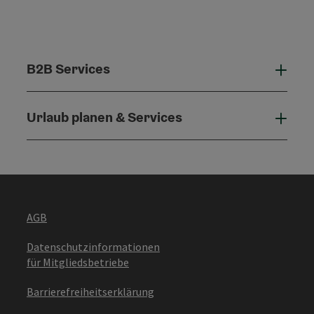
B2B Services
B2B 
Urlaub planen & Services
Urla
AGB
Datenschutzinformationen
für Mitgliedsbetriebe
Barrierefreiheitserklärung