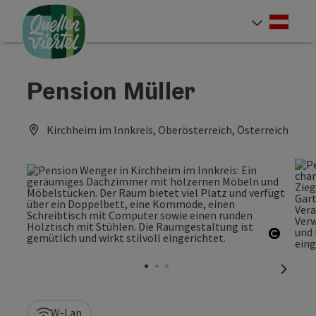
Accesskey
Accesskey
Accesskey
Zum Inhalt
Zur Navigation
Zum Seitenanfang
[0]
[1]
[2]
Deut
Sprach
Pension Müller
Kirchheim im Innkreis, Oberösterreich, Österreich
Copyri
nächst
W-Lan