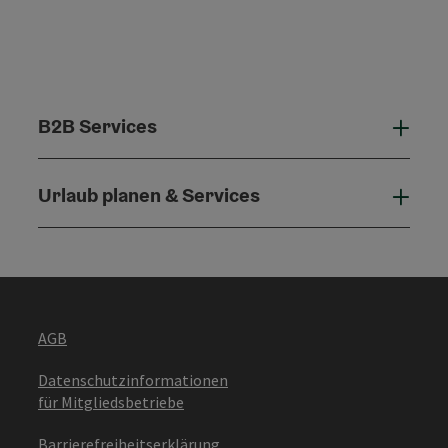
B2B Services
B2B 
Urlaub planen & Services
Urla
AGB
Datenschutzinformationen
für Mitgliedsbetriebe
Barrierefreiheitserklärung