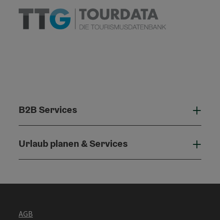
B2B Services
B2B 
Urlaub planen & Services
Urla
AGB