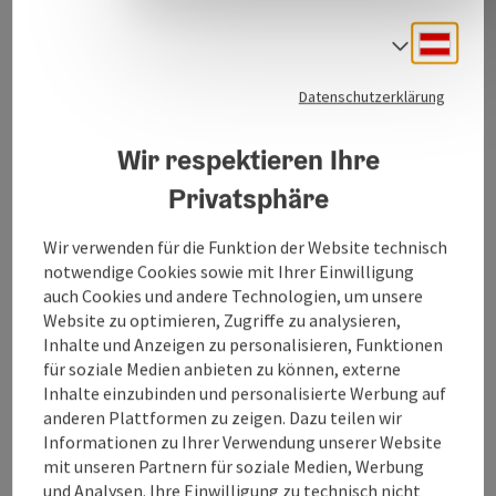
Anfrage senden
Deuts
Sprach
Datenschutzerklärung
Zur Website
Wir respektieren Ihre
Privatsphäre
Veranstaltungsinformationen
Wir verwenden für die Funktion der Website technisch
Großtauschtag für Briefmarken, Ansichtskarten,
notwendige Cookies sowie mit Ihrer Einwilligung
Notgeld, Münzen und vieles mehr. Jugendtisch mit
auch Cookies und andere Technologien, um unsere
Wühlkiste.
Website zu optimieren, Zugriffe zu analysieren,
Inhalte und Anzeigen zu personalisieren, Funktionen
für soziale Medien anbieten zu können, externe
Kontakt
Inhalte einzubinden und personalisierte Werbung auf
anderen Plattformen zu zeigen. Dazu teilen wir
Informationen zu Ihrer Verwendung unserer Website
Veranstaltungsort
mit unseren Partnern für soziale Medien, Werbung
und Analysen. Ihre Einwilligung zu technisch nicht