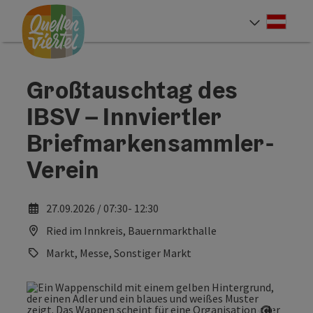
Accesskey
Accesskey
Accesskey
Zum Inhalt
Zur Navigation
Zum Seitenanfang
[0]
[1]
[2]
Deut
Sprach
Großtauschtag des
IBSV – Innviertler
Briefmarkensammler-
Verein
27.09.2026 / 07:30- 12:30
Ried im Innkreis, Bauernmarkthalle
Markt, Messe, Sonstiger Markt