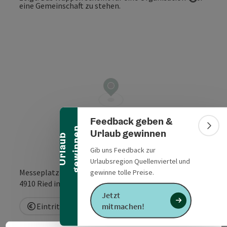
Copyrig
Banner einklappen
Feedback geben &
n
Bann
Urlaub gewinnen
U
r
l
a
u
b
g
e
w
i
n
n
e
Gib uns Feedback zur
Urlaubsregion Quellenviertel und
Messeplatz 28/1
gewinne tolle Preise.
in Google Maps
in Apple 
4910
Ried im Innkreis
Jetzt
Eintritt frei
mitmachen!