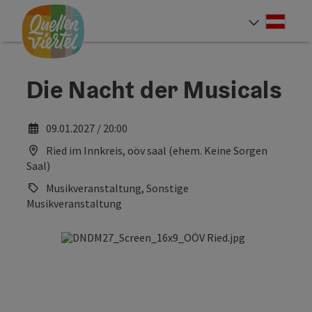
Accesskey
Accesskey
Accesskey
Zum Inhalt
Zur Navigation
Zum Seitenanfang
[0]
[1]
[2]
Deut
Sprach
Die Nacht der Musicals
09.01.2027 / 20:00
Ried im Innkreis, oöv saal (ehem. Keine Sorgen
Saal)
Musikveranstaltung, Sonstige
Musikveranstaltung