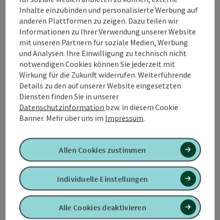
die Samtpfoten aus „Cats” mit „Memories” ihren
Inhalte einzubinden und personalisierte Werbung auf
absoluten Kultcharakter unter Beweis stellen. Die
anderen Plattformen zu zeigen. Dazu teilen wir
gefeierte Inszenierung von Udo
Informationen zu Ihrer Verwendung unserer Website
Jürgens musikalischem Lebenswerk Ich war noch
mit unseren Partnern für soziale Medien, Werbung
niemals in New York lädt zum Mitklatschen und
und Analysen. Ihre Einwilligung zu technisch nicht
Mitsingen ein und ist ein weiterer Höhepunkt dieser
notwendigen Cookies können Sie jederzeit mit
außergewöhnlichen Musicalgala. Lassen Sie sich von
Wirkung für die Zukunft widerrufen. Weiterführende
diesem Musical-Cocktail der Extraklasse verzaubern!
Details zu den auf unserer Website eingesetzten
Diensten finden Sie in unserer
Datenschutzinformation
bzw. in diesem Cookie
Abwechslungsreich, vielfältig, einzigartig!
Banner.
Mehr über uns im
Impressum
.
So bunt und mitreißend wie die Musicalwelt selbst,
präsentiert sich auch „Die Nacht der Musicals“ in all
ihrer Vielfalt.
Allen Cookies zustimmen
Ein ausgefeiltes Licht- und Soundkonzept, aufwendige
Choreografien und farbenfrohe Kostüme machen
dieses Event zur beliebtesten Musicalgala und bringen
Individuelle Einstellungen
den Glanz des Broadways und Londons West End direkt
in ihre Stadt.
Bereits über 3 Millionen Besucher haben „Die Nacht
Alle Cookies deaktivieren
der Musicals” mit einem Lächeln auf den Lippen