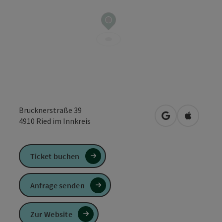
Brucknerstraße 39
in Google Maps
in Apple 
4910
Ried im Innkreis
Ticket buchen
Anfrage senden
Zur Website