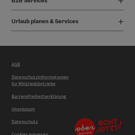
B2B Services
B2B 
Urlaub planen & Services
Urla
AGB
Datenschutzinformationen
für Mitgliedsbetriebe
Barrierefreiheitserklärung
Impressum
Datenschutz
Cookies anpassen