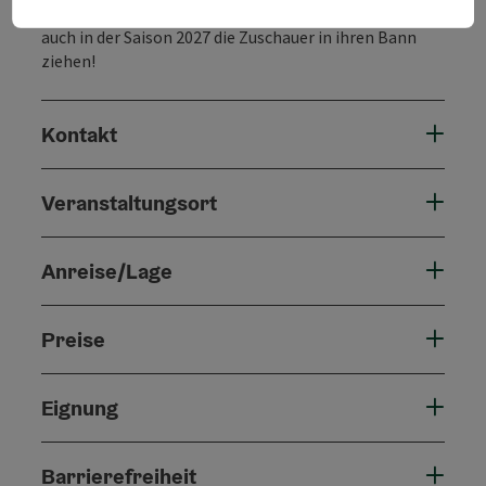
verlassen. So wird diese einzigartige Musicalsensation
auch in der Saison 2027 die Zuschauer in ihren Bann
ziehen!
Kontakt
Veranstaltungsort
Anreise/Lage
Preise
Eignung
Barrierefreiheit