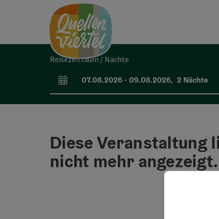
Accesskey
Accesskey
Accesskey
Zum Inhalt
Zur Navigation
Zum Seitenanfang
[0]
[1]
[2]
Reisezeitraum / Nächte
07.08.2026
-
09.08.2026
,
2
Nächte
An- und Abreisefelder
Diese Veranstaltung l
nicht mehr angezeigt.