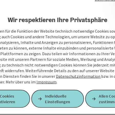
Wir respektieren Ihre Privatsphäre
en für die Funktion der Website technisch notwendige Cookies sow
g auch Cookies und andere Technologien, um unsere Website zu op
Urlaub planen
analysieren, Inhalte und Anzeigen zu personalisieren, Funktionen f
eten zu können, externe Inhalte einzubinden und personalisiert
 Plattformen zu zeigen. Dazu teilen wir Informationen zu Ihrer 
site mit unseren Partnern für soziale Medien, Werbung und Analys
ss
Kontakt
g zu technisch nicht notwendigen Cookies können Sie jederzeit m
nft widerrufen. Weiterführende Details zu den auf unserer Website
n Diensten finden Sie in unserer
Datenschutzinformation
bzw. in
er.
Mehr über uns im
Impressum
.
Veranstaltungen
 Cookies
Individuelle
Allen Co
tivieren
Einstellungen
zustimm
FAQ