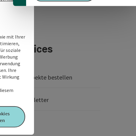
ie mit Ihrer
timieren,
 & Services
ür soziale
e Werbung
Verwendung
en. Ihre
Prospekte bestellen
it Wirkung
 diesem
Newsletter
okies
en