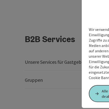
Wir verwend
Einwilligun
B2B Services
Zugriffe zu 
Medien anbi
auf anderen
unserer Web
Unsere Services für Gastgeber
Busine
Einwilligun
für die Zuku
eingesetzte
Cookie Bann
Gruppen
Presse
Alle
deak