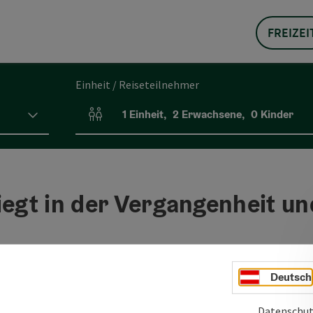
FREIZEI
Einheit / Reiseteilnehmer
1
Einheit
,
2
Erwachsene
,
0
Kinder
Einheitenanzahl und Personenfelder
iegt in der Vergangenheit un
Deutsch
Datenschut