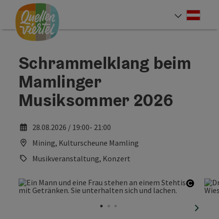
Accesskey
Accesskey
Accesskey
Zum Inhalt
Zur Navigation
Zum Seitenanfang
[0]
[1]
[2]
Deut
Sprach
Schrammelklang beim
Mamlinger
Musiksommer 2026
28.08.2026 / 19:00- 21:00
Mining, Kulturscheune Mamling
Musikveranstaltung, Konzert
Copyri
nächst