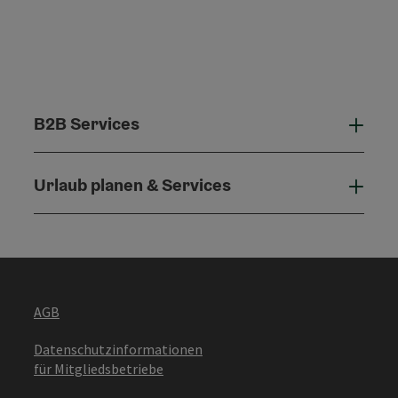
B2B Services
B2B 
Urlaub planen & Services
Urla
AGB
Datenschutzinformationen
für Mitgliedsbetriebe