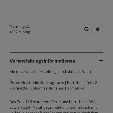
Mamling 21
in Google Map
in Apple
4962
Mining
Veranstaltungsinformationen
Ein musikalischer Streifzug durch das alte Wien
Peter Hirschfeld: Kontragitarre | Kurt Hirschfeld: G-
Klarinette | Johannes Münzner: Harmonika
Das Trio H2M wurde von Peter und Kurt Hirschfeld,
sowie Rudolf Malat gegründet und widmet sich mit
voller Leidenschaft der Schrammelmusik. Nach dem