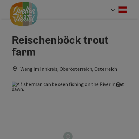
Accesskey
Accesskey
Accesskey
[0]
[1]
[2]
Deut
Select
Reischenböck trout
farm
Weng im Innkreis, Oberösterreich, Österreich
Open co