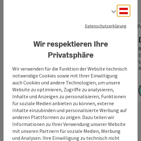
Copyr
Deuts
Sprach
Datenschutzerklärung
Bier-Zeit für zwei
Franking
Wir respektieren Ihre
Bier-Zeit für zwei Urlaub im Landhotel Moorhof Der
B
Moorhof - 4 Sterne Wellness in traumhafter
Privatsphäre
E
Umgebung Bier-Zeit für zwei In einem Bierbottich…
t
Wir verwenden für die Funktion der Website technisch
K
notwendige Cookies sowie mit Ihrer Einwilligung
auch Cookies und andere Technologien, um unsere
Z
Zeitraum:
30.01.2026 - 31.01.2027
Website zu optimieren, Zugriffe zu analysieren,
Inhalte und Anzeigen zu personalisieren, Funktionen
ab € 349,00
für soziale Medien anbieten zu können, externe
Inhalte einzubinden und personalisierte Werbung auf
anderen Plattformen zu zeigen. Dazu teilen wir
Informationen zu Ihrer Verwendung unserer Website
mit unseren Partnern für soziale Medien, Werbung
und Analysen. Ihre Einwilligung zu technisch nicht