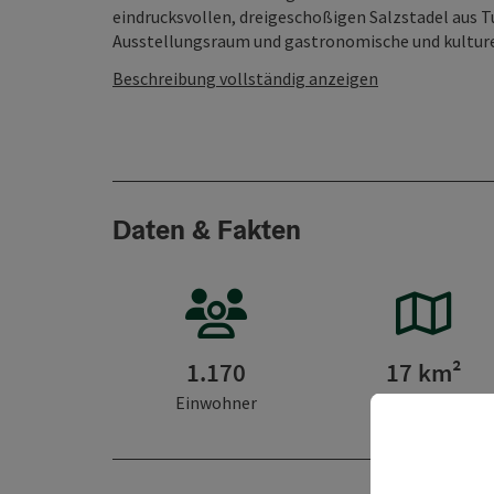
eindrucksvollen, dreigeschoßigen Salzstadel aus Tuff
Ausstellungsraum und gastronomische und kulturel
Beschreibung vollständig anzeigen
Daten & Fakten
1.170
17 km²
Einwohner
Fläche