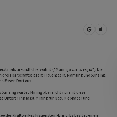
in Google Map
in Apple
erstmals urkundlich erwähnt ("Muninga curits regio"). Die
n drei Herrschaftssitzen: Frauenstein, Mamling und Sunzing.
chlösser-Dorf aus.
 Sunzing wartet Mining aber nicht nur mit dieser
at Unterer Inn lässt Mining für Naturliebhaber und
ee des Kraftwerkes Frauenstein-Ering. Es besitzt einen