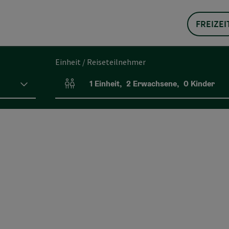
FREIZEI
Einheit / Reiseteilnehmer
1
Einheit
,
2
Erwachsene
,
0
Kinder
Einheitenanzahl und Personenfelder