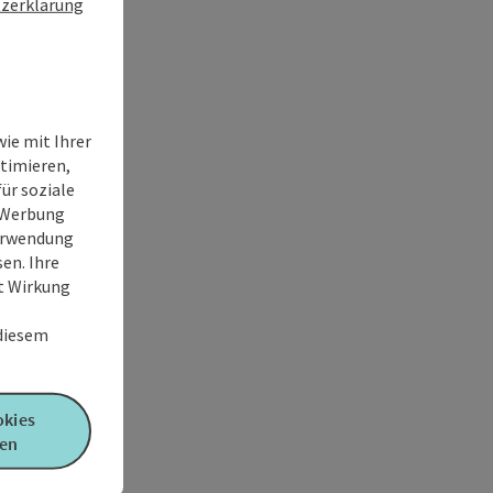
zerklärung
ie mit Ihrer
timieren,
ür soziale
e Werbung
Verwendung
en. Ihre
it Wirkung
 diesem
okies
en