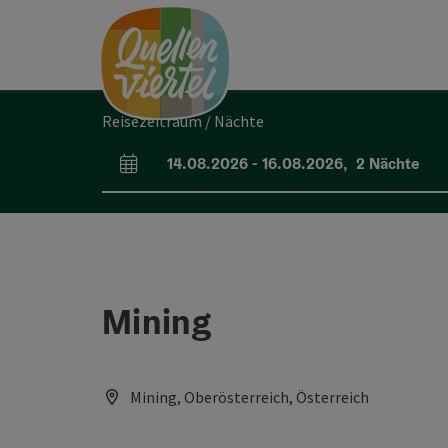
Accesskey
Accesskey
Accesskey
Zum Inhalt
Zur Navigation
Zum Seitenanfang
[0]
[1]
[2]
Reisezeitraum / Nächte
14.08.2026
-
16.08.2026
,
2
Nächte
An- und Abreisefelder
Mining
Mining, Oberösterreich, Österreich