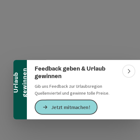
Banner einklappen
s öffnen
 Maps öffnen
Feedback geben & Urlaub
n
Bann
gewinnen
U
r
l
a
u
b
g
e
w
i
n
n
e
Gib uns Feedback zur Urlaubsregion
Quellenviertel und gewinne tolle Preise.
Jetzt mitmachen!