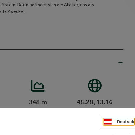
stein. Darin befindet sich ein Atelier, das als
le Zwecke ...
348 m
48.28, 13.16
Seehöhe
GPS-Koordinaten
Deutsch