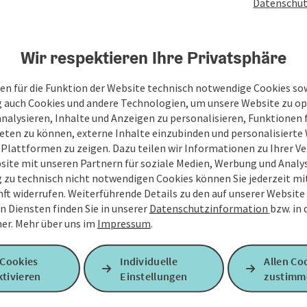
Datenschut
Veranstaltungszentren
Wir respektieren Ihre Privatsphäre
Touren
en für die Funktion der Website technisch notwendige Cookies sow
g auch Cookies und andere Technologien, um unsere Website zu op
Einkaufen
analysieren, Inhalte und Anzeigen zu personalisieren, Funktionen f
eten zu können, externe Inhalte einzubinden und personalisiert
Kultureinrichtungen
 Plattformen zu zeigen. Dazu teilen wir Informationen zu Ihrer 
site mit unseren Partnern für soziale Medien, Werbung und Analys
Sehenswürdigkeiten
g zu technisch nicht notwendigen Cookies können Sie jederzeit m
nft widerrufen. Weiterführende Details zu den auf unserer Website
Vereine
n Diensten finden Sie in unserer
Datenschutzinformation
bzw. in
er.
Mehr über uns im
Impressum
.
 Cookies
Individuelle
Allen Co
tivieren
Einstellungen
zustimm