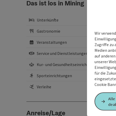
Das ist los in Mining
Unterkünfte
Gastronomie
Wir verwend
Einwilligun
Veranstaltungen
Zugriffe zu 
Medien anbi
Service und Dienstleistungen
auf anderen
unserer Web
Kur- und Gesundheitseinrichtungen
Einwilligun
für die Zuku
Sporteinrichtungen
eingesetzte
Cookie Bann
Verleihe
Alle
deak
Anreise/Lage