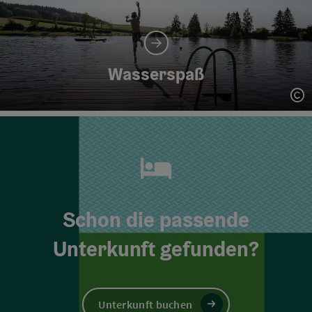
Wasserspaß
Co
Schon die passende
Unterkunft gefunden?
Unterkunft buchen