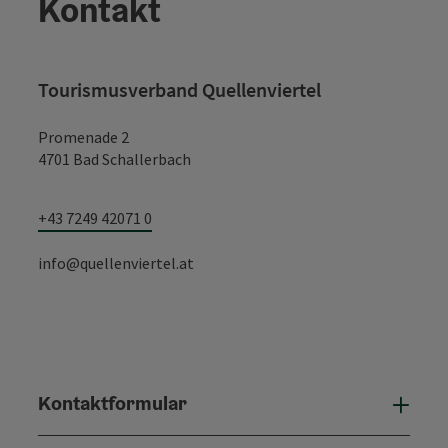
Kontakt
Tourismusverband Quellenviertel
Promenade 2
4701 Bad Schallerbach
+43 7249 42071 0
info@quellenviertel.at
Kontaktformular
Konta