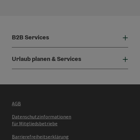
B2B Services
B2B 
Urlaub planen & Services
Urla
AGB
Datenschutzinformationen
für Mitgliedsbetriebe
Barrierefreiheitserklärung