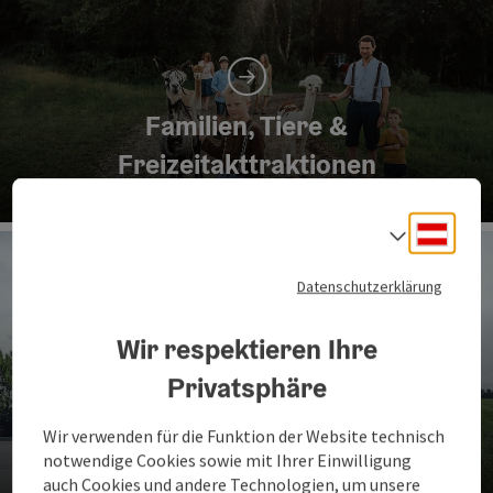
Familien, Tiere &
Freizeitakttraktionen
Co
Deuts
Sprach
Datenschutzerklärung
Wir respektieren Ihre
Privatsphäre
Handwerk, Technik, Industrie &
Wir verwenden für die Funktion der Website technisch
Erlebnisbetriebe
notwendige Cookies sowie mit Ihrer Einwilligung
auch Cookies und andere Technologien, um unsere