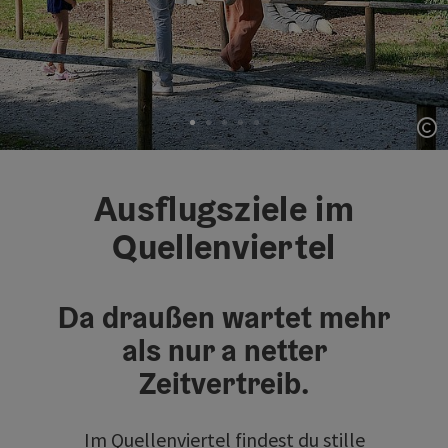
Co
Element 1 von 5
Ausflugsziele im
Quellenviertel
Da draußen wartet mehr
als nur a netter
Zeitvertreib.
Im Quellenviertel findest du stille