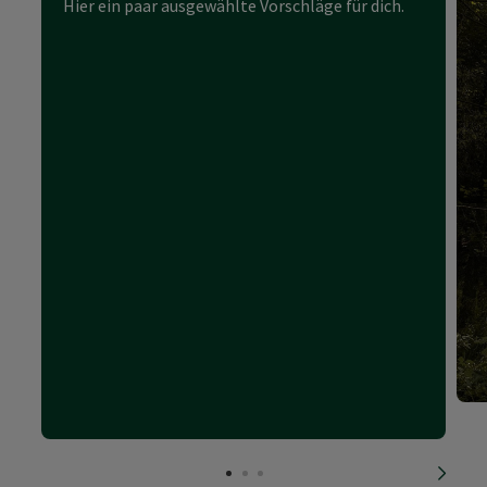
Hier ein paar ausgewählte Vorschläge für dich.
nächs