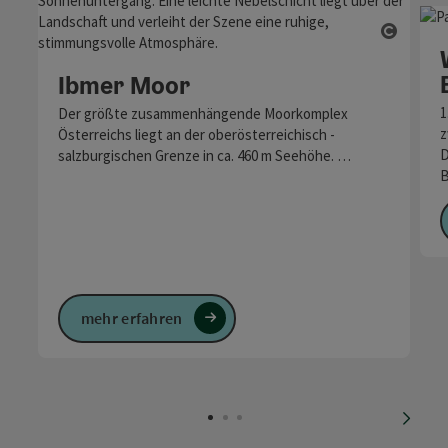
Copyri
Ibmer Moor
1
Der größte zusammenhängende Moorkomplex
z
Österreichs liegt an der oberösterreichisch -
D
salzburgischen Grenze in ca. 460 m Seehöhe. …
B
mehr erfahren
nächs