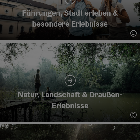
Führungen, Stadt erleben &
besondere Erlebnisse
Co
Natur, Landschaft & Draußen-
Erlebnisse
Co