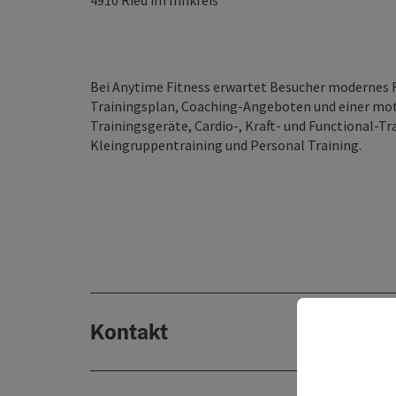
4910
Ried im Innkreis
Bei Anytime Fitness erwartet Besucher modernes F
Trainingsplan, Coaching-Angeboten und einer mot
Trainingsgeräte, Cardio-, Kraft- und Functional-T
Kleingruppentraining und Personal Training.
Kontakt