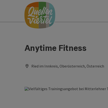
Accesskey
Accesskey
Accesskey
Zum Inhalt
Zur Navigation
Zum Seitenanfang
[0]
[1]
[2]
Anytime Fitness
Ried im Innkreis, Oberösterreich, Österreich