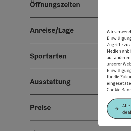
Öffnungszeiten
Anreise/Lage
Wir verwend
Einwilligun
Zugriffe zu 
Medien anbi
Sportarten
auf anderen
unserer Web
Einwilligun
für die Zuku
Ausstattung
eingesetzte
Cookie Bann
Preise
Alle
deak