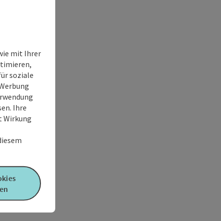
ie mit Ihrer
timieren,
ür soziale
e Werbung
Verwendung
en. Ihre
it Wirkung
 diesem
okies
en