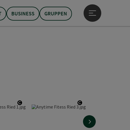
T
BUSINESS
GRUPPEN
Hauptmenü öffne
Copyright öffnen
Copyright öffnen
nächstes Element