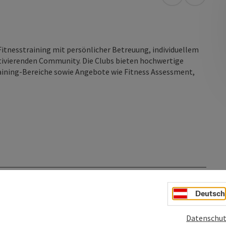
in Google Map
in Apple
itnesstraining mit persönlicher Betreuung, individuellem
ivierenden Community. Die Clubs bieten hochwertige
raining-Bereiche sowie Angebote wie Fitness Assessment,
Deutsch
Datenschut