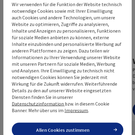
Wir verwenden für die Funktion der Website technisch
notwendige Cookies sowie mit Ihrer Einwilligung
auch Cookies und andere Technologien, um unsere
Website zu optimieren, Zugriffe zu analysieren,
Inhalte und Anzeigen zu personalisieren, Funktionen
Copyr
für soziale Medien anbieten zu können, externe
Inhalte einzubinden und personalisierte Werbung auf
Spa Resort Geinberg
anderen Plattformen zu zeigen. Dazu teilen wir
Informationen zu Ihrer Verwendung unserer Website
Geinberg
mit unseren Partnern für soziale Medien, Werbung
Im INNVIERTEL wartet das ideale Ausflugsziel für
und Analysen. Ihre Einwilligung zu technisch nicht
jede Jahreszeit auf euch! Eure Auszeit vom Alltag –
D
notwendigen Cookies können Sie jederzeit mit
variantenreich und wetterunabhängig.…
b
Wirkung für die Zukunft widerrufen. Weiterführende
v
Details zu den auf unserer Website eingesetzten
Diensten finden Sie in unserer
Datenschutzinformation
bzw. in diesem Cookie
Banner.
Mehr über uns im
Impressum
.
ab € 18,80
Allen Cookies zustimmen