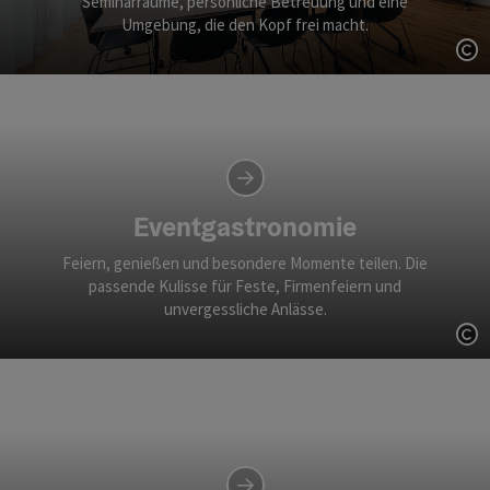
Seminarräume, persönliche Betreuung und eine
Umgebung, die den Kopf frei macht.
Co
Eventgastronomie
Feiern, genießen und besondere Momente teilen. Die
passende Kulisse für Feste, Firmenfeiern und
unvergessliche Anlässe.
Co