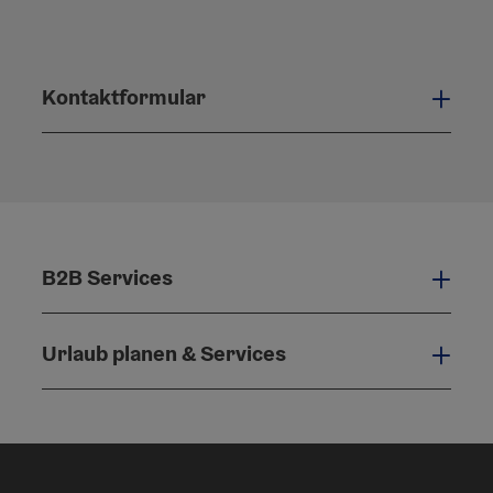
Kontaktformular
Konta
B2B Services
B2B 
Urlaub planen & Services
Urla