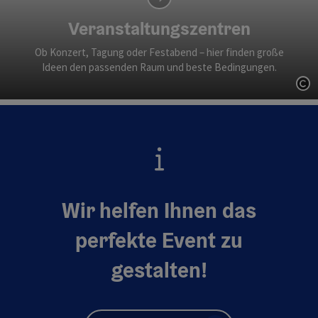
Veranstaltungszentren
Ob Konzert, Tagung oder Festabend – hier finden große
Ideen den passenden Raum und beste Bedingungen.
Co
Wir helfen Ihnen das
perfekte Event zu
gestalten!