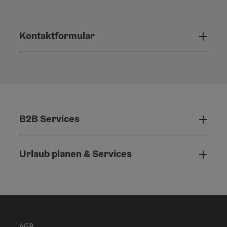
Kontaktformular
Konta
B2B Services
B2B 
Urlaub planen & Services
Urla
AGB