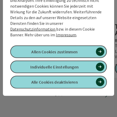
und Analysen. Ihre Einwilligung zu technisch nicht
Copyr
notwendigen Cookies können Sie jederzeit mit
Wirkung für die Zukunft widerrufen. Weiterführende
King of the Lake - Neukirchen
Details zu den auf unserer Website eingesetzten
an der Vöckla
Diensten finden Sie in unserer
Datenschutzinformation
bzw. in diesem Cookie
Neukirchen an der Vöckla
Banner.
Mehr über uns im
Impressum
.
3 Nächte im Hotel - Gasthof beim Böckhiasl in
B
Neukirchen an der Vöckla Fixer Startplatz für den
T
King of the Lake …
L
Allen Cookies zustimmen
V
Z
Zeitraum:
24.09.2026 - 26.09.2026
Individuelle Einstellungen
ab € 596,00
Alle Cookies deaktivieren
nächs