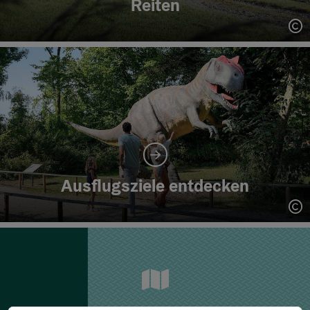
Reiten
Co
Ausflugsziele entdecken
Co