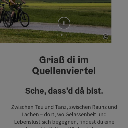
Stop
Co
Element 2 von 4
Griaß di im
Quellenviertel
Sche, dass’d då bist.
Zwischen Tau und Tanz, zwischen Raunz und
Lachen – dort, wo Gelassenheit und
Lebenslust sich begegnen, findest du eine