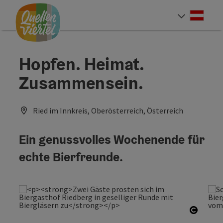
Accesskey
Accesskey
Accesskey
Zum Inhalt
Zur Navigation
Zum Seitenanfang
[0]
[1]
[2]
Deut
Sprach
Hopfen. Heimat.
Zusammensein.
Ried im Innkreis, Oberösterreich, Österreich
Ein genussvolles Wochenende für
echte Bierfreunde.
Copyri