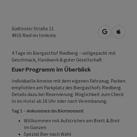
Südtiroler Straße 11
in Google Map
in Apple
4910
Ried im Innkreis
4 Tage im Biergasthof Riedberg – vollgepackt mit
Geschmack, Handwerk & guter Gesellschaft
Euer Programm im Überblick
Individuelle Anreise mit dem eigenen Fahrzeug. Parken
empfohlen am Parkplatz des Biergasthofs Riedberg.
Details dazu bei Reservierung. Möglichkeit zum Check
In im Hotel ab 16 Uhr oder nach Vereinbarung.
Tag 1 – Ankommen im Biermoment
Willkommen mit Aufstrichen am Brett & Brot
im Ganzen
Spezial Bier nach Wahl