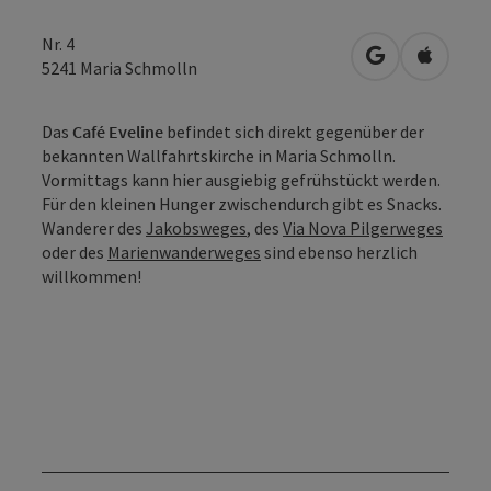
Nr. 4
in Google Map
in Apple
5241
Maria Schmolln
Das
Café Eveline
befindet sich direkt gegenüber der
bekannten Wallfahrtskirche in Maria Schmolln.
Vormittags kann hier ausgiebig gefrühstückt werden.
Für den kleinen Hunger zwischendurch gibt es Snacks.
Wanderer des
Jakobsweges
, des
Via Nova Pilgerweges
oder des
Marienwanderweges
sind ebenso herzlich
willkommen!