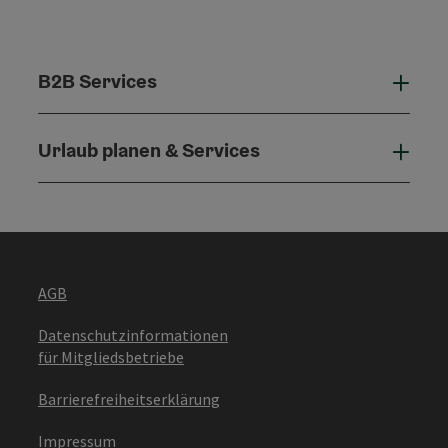
B2B Services
B2B 
Urlaub planen & Services
Urla
AGB
Datenschutzinformationen
für Mitgliedsbetriebe
Barrierefreiheitserklärung
Impressum