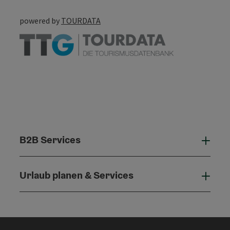
powered by
TOURDATA
B2B Services
B2B 
Urlaub planen & Services
Urla