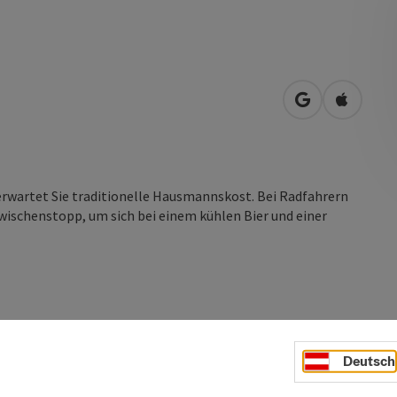
in Google Map
in Apple
wartet Sie traditionelle Hausmannskost. Bei Radfahrern
 Zwischenstopp, um sich bei einem kühlen Bier und einer
Deutsch