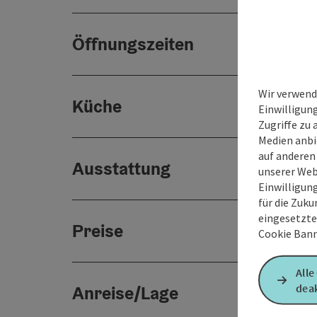
Öffnungszeiten
Wir verwend
Küche
Einwilligun
Zugriffe zu 
Medien anbi
auf anderen
Ausstattung
unserer Web
Einwilligun
für die Zuku
eingesetzte
Preise
Cookie Bann
Alle
deak
Anreise/Lage