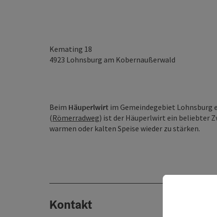
Kemating 18
4923
Lohnsburg am Kobernaußerwald
Beim
Häuperlwirt
im Gemeindegebiet Lohnsburg er
(
Römerradweg
) ist der Häuperlwirt ein beliebter
warmen oder kalten Speise wieder zu stärken.
Kontakt