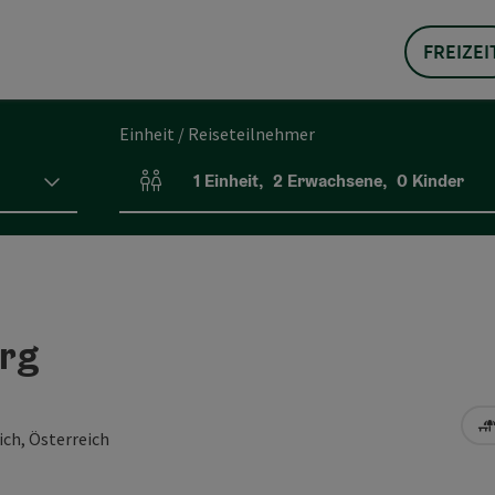
FREIZEI
Einheit / Reiseteilnehmer
1
Einheit
,
2
Erwachsene
,
0
Kinder
Einheitenanzahl und Personenfelder
urg
ch, Österreich