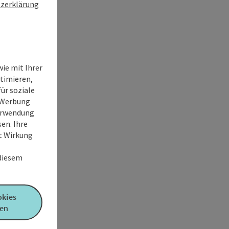
zerklärung
ie mit Ihrer
timieren,
ür soziale
e Werbung
Verwendung
en. Ihre
it Wirkung
 diesem
okies
en