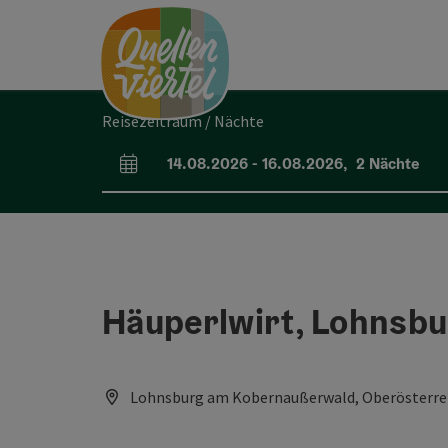
Accesskey
Accesskey
Accesskey
Zum Inhalt
Zur Navigation
Zum Seitenanfang
[0]
[1]
[2]
Reisezeitraum / Nächte
14.08.2026
-
16.08.2026
,
2
Nächte
An- und Abreisefelder
Häuperlwirt, Lohnsb
Lohnsburg am Kobernaußerwald, Oberösterrei