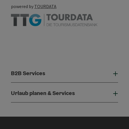
powered by
TOURDATA
B2B Services
B2B 
Urlaub planen & Services
Urla