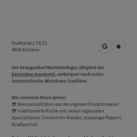
Stadtplatz 10/11
in Google Map
in Apple
4950
Altheim
Der Braugasthof Wurmhöringer, Mitglied der
Bierregion Innviertel
, verkörpert noch echte
österreichische Wirtshaus-Tradition.
Wir servieren Ihnen gerne:
🍺
Bierspezialitäten aus der eigenen Privatbrauerei
🍺
traditionelle Küche mit vielen regionalen
Spezialitäten (Innviertler Knödel, knusprige Ripperl,
Bradlpartie)