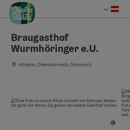
Accesskey
Accesskey
Accesskey
Zum Inhalt
Zur Navigation
Zum Seitenanfang
[0]
[1]
[2]
Deut
Sprach
Braugasthof
Wurmhöringer e.U.
Altheim, Oberösterreich, Österreich
Copyri