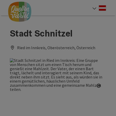
Accesskey
Accesskey
Accesskey
Zum Inhalt
Zur Navigation
Zum Seitenanfang
[0]
[1]
[2]
Deut
Sprach
Stadt Schnitzel
Ried im Innkreis, Oberösterreich, Österreich
Copyrig