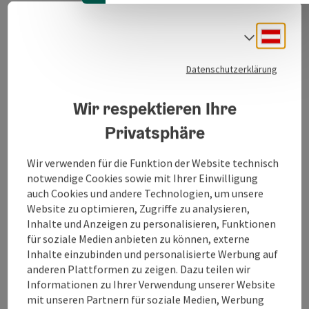
Stadt Schnitzel ist ein Restaurant im Herzen von Ried.
Es ist der Ort für ein feines kulinarisches Erlebnis, wo
Deuts
die Tradition mit einer modernen Note vermischt wird.
Sprach
Nur ausgesuchte Lieferanten aus dem Inland, dürfen
Datenschutzerklärung
uns mit bester Qualität beliefern.
Wir respektieren Ihre
Wir sind stets bemüht unseren Kunden beste Qualität
zu günstigen Preisen anzubieten.
Privatsphäre
Wir verwenden für die Funktion der Website technisch
notwendige Cookies sowie mit Ihrer Einwilligung
auch Cookies und andere Technologien, um unsere
Website zu optimieren, Zugriffe zu analysieren,
Kontakt
Inhalte und Anzeigen zu personalisieren, Funktionen
für soziale Medien anbieten zu können, externe
Inhalte einzubinden und personalisierte Werbung auf
Öffnungszeiten
anderen Plattformen zu zeigen. Dazu teilen wir
Informationen zu Ihrer Verwendung unserer Website
Küche
mit unseren Partnern für soziale Medien, Werbung