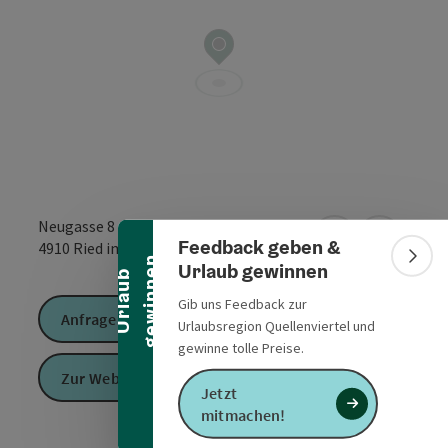
Banner einklappen
Neugasse 8
Feedback geben &
in Google Maps
in Apple 
4910
Ried im Innkreis
n
Bann
Urlaub gewinnen
U
r
l
a
u
b
g
e
w
i
n
n
e
Gib uns Feedback zur
Anfrage senden
Urlaubsregion Quellenviertel und
gewinne tolle Preise.
Zur Website
Jetzt
mitmachen!