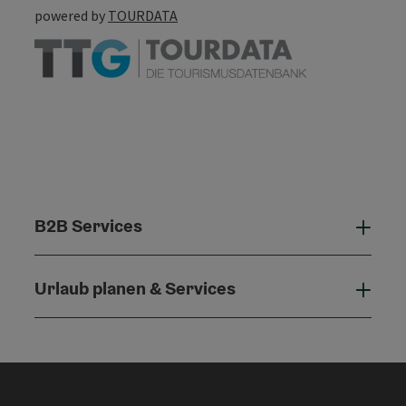
powered by
TOURDATA
B2B Services
B2B 
Urlaub planen & Services
Urla