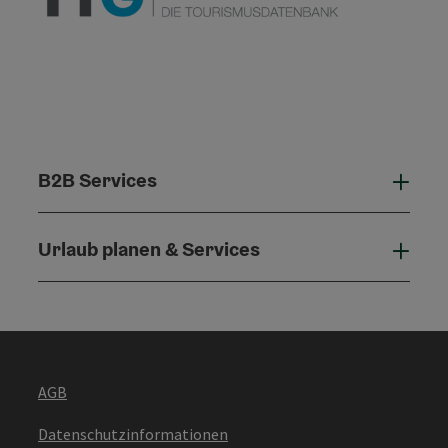
B2B Services
B2B 
Urlaub planen & Services
Urla
AGB
Datenschutzinformationen