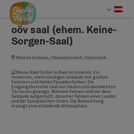
Accesskey
Accesskey
Accesskey
Zum Inhalt
Zur Navigation
Zum Seitenanfang
[0]
[1]
[2]
Deut
Sprach
oöv saal (ehem. Keine-
Sorgen-Saal)
Ried im Innkreis, Oberösterreich, Österreich