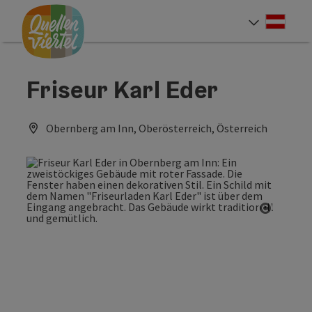
Accesskey
Accesskey
Accesskey
Zum Inhalt
Zur Navigation
Zum Seitenanfang
[0]
[1]
[2]
Deut
Sprach
Friseur Karl Eder
Obernberg am Inn, Oberösterreich, Österreich
Copyrig