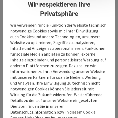
Wir respektieren Ihre
5857490. Es besteht auch die Möglichkeit von mobiler
Fußpflege - wir kommen gerne zu Ihnen nach Hause.
Privatsphäre
Wir verwenden für die Funktion der Website technisch
notwendige Cookies sowie mit Ihrer Einwilligung
auch Cookies und andere Technologien, um unsere
Kontakt
Website zu optimieren, Zugriffe zu analysieren,
Inhalte und Anzeigen zu personalisieren, Funktionen
für soziale Medien anbieten zu können, externe
Öffnungszeiten
Inhalte einzubinden und personalisierte Werbung auf
anderen Plattformen zu zeigen. Dazu teilen wir
Informationen zu Ihrer Verwendung unserer Website
Anreise/Lage
mit unseren Partnern für soziale Medien, Werbung
und Analysen. Ihre Einwilligung zu technisch nicht
notwendigen Cookies können Sie jederzeit mit
Eignung
Wirkung für die Zukunft widerrufen. Weiterführende
Details zu den auf unserer Website eingesetzten
Barrierefreiheit
Diensten finden Sie in unserer
Datenschutzinformation
bzw. in diesem Cookie
Banner.
Mehr über uns im
Impressum
.