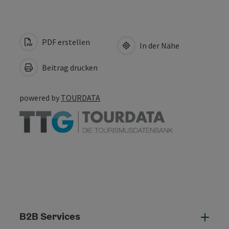
PDF erstellen
In der Nähe
Beitrag drucken
powered by
TOURDATA
B2B Services
B2B 