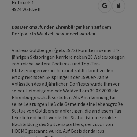
Hofmark 1
in Google Map
in Apple
4924
Waldzell
Das Denkmal für den Ehrenbürger kann auf dem
Dorfplatz in Waldzell bewundert werden.
Andreas Goldberger (geb. 1972) konnte in seiner 14-
jährigen Skispringer-Karriere neben 20 Weltcupsiegen
zahlreiche weitere Podiums- und Top-Ten-
Platzierungen verbuchen und zählt damit zu den
erfolgreichsten Skispringern der 1990er-Jahre.
Anlässlich des alljährlichen Dorffests wurde ihm von
seiner Heimatgemeinde Waldzell am 30.07.2006 die
Ehrenbürgerschaft verliehen. Als Anerkennung für
seine Leistungen ließ die Gemeinde eine lebensgroße
Statue von Goldberger anfertigen, die an diesem Tag
feierlich enthüllt wurde. Die Statue ist eine exakte
Nachbildung des Spitzensportlers, der zuvor von
HDEMC gescannt wurde. Auf Basis der daraus