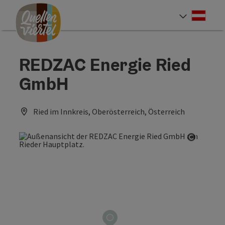
Accesskey
Accesskey
Accesskey
Zum Inhalt
Zur Navigation
Zum Seitenanfang
[0]
[1]
[2]
Deut
Sprach
REDZAC Energie Ried
GmbH
Ried im Innkreis, Oberösterreich, Österreich
Copyrig