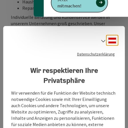
Haushaltsgeräte
mitmachen!
Reparaturen & Service
Individuelle Beratung und Kundenservice werden in
unserem Unternehmen groß geschrieben. Unser
freundliches und kompetentes Personal hilft Ihnen
gerne bei der Realisierung Ihrer Wünsche und Träume.
Deuts
Sprach
Wir unterstützen Sie gerne bei Ihren Anliegen und
bieten Ihnen dazu die passende Lösung.
Datenschutzerklärung
Durch praxisnahe Einschulungen und Erklärungen
stellen wir sicher, dass Sie mit dem gekauften Produkt
Wir respektieren Ihre
auch wirklich zufrieden sind.
Privatsphäre
Gemeinsam mit der Firma Miele werden regelmäßig
Kochabende veranstaltet. Die Industrie ist auch bei
Wir verwenden für die Funktion der Website technisch
unserer jährlichen Hausmesse zu Gast und zeigt
notwendige Cookies sowie mit Ihrer Einwilligung
Vorort ihre neuesten Trends.
auch Cookies und andere Technologien, um unsere
Die Bereitstellung von Leihgeräten bei ...
Website zu optimieren, Zugriffe zu analysieren,
Inhalte und Anzeigen zu personalisieren, Funktionen
Beschreibung vollständig anzeigen
für soziale Medien anbieten zu können, externe