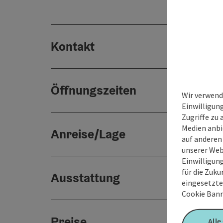
Kontakt
Öffnungszeiten
Wir verwend
Einwilligun
Zugriffe zu 
Medien anbi
Anreise/Lage
auf anderen
unserer Web
Einwilligun
für die Zuku
Ausstattung
eingesetzte
Cookie Bann
Preise
Alle