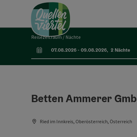
Accesskey
Accesskey
Accesskey
Zum Inhalt
Zur Navigation
Zum Seitenanfang
[0]
[1]
[2]
Reisezeitraum / Nächte
07.08.2026
-
09.08.2026
,
2
Nächte
An- und Abreisefelder
Betten Ammerer Gmb
Ried im Innkreis, Oberösterreich, Österreich