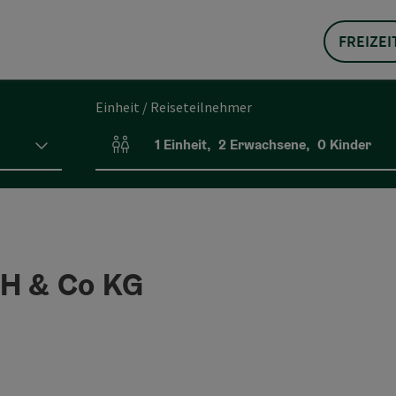
FREIZEI
Einheit / Reiseteilnehmer
1
Einheit
,
2
Erwachsene
,
0
Kinder
Einheitenanzahl und Personenfelder
H & Co KG