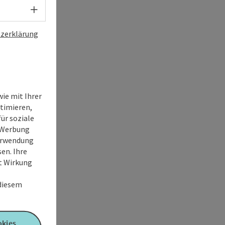
Sprachwahl - Menü öffnen
zerklärung
ie mit Ihrer
timieren,
ür soziale
e Werbung
Verwendung
en. Ihre
it Wirkung
 diesem
okies