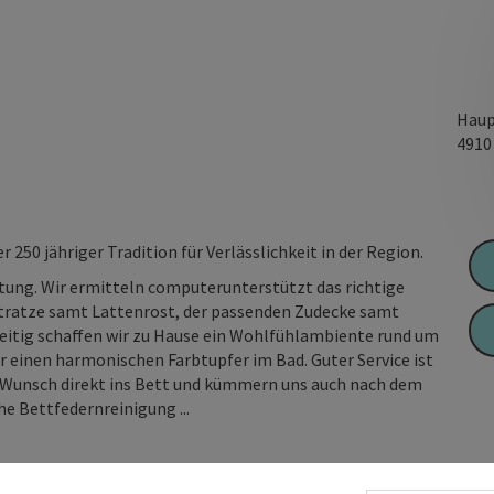
Haup
491
250 jähriger Tradition für Verlässlichkeit in der Region.
tung. Wir ermitteln computerunterstützt das richtige
tratze samt Lattenrost, der passenden Zudecke samt
zeitig schaffen wir zu Hause ein Wohlfühlambiente rund um
r einen harmonischen Farbtupfer im Bad. Guter Service ist
uf Wunsch direkt ins Bett und kümmern uns auch nach dem
e Bettfedernreinigung ...