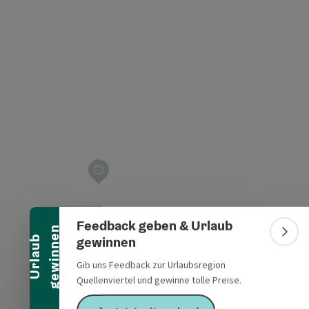
t öffnen
Banner einklappen
Feedback geben & Urlaub
n
Bann
gewinnen
U
r
l
a
u
b
g
e
w
i
n
n
e
Gib uns Feedback zur Urlaubsregion
Quellenviertel und gewinne tolle Preise.