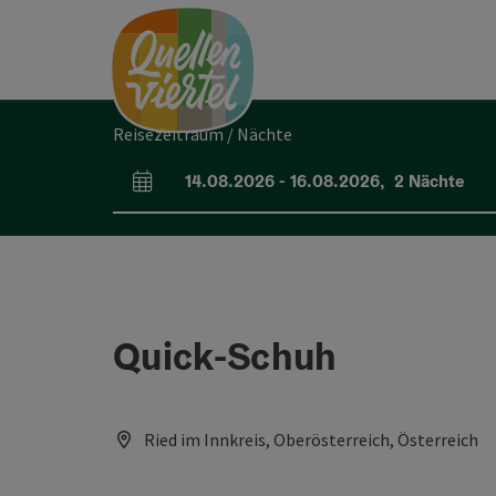
Accesskey
Accesskey
Accesskey
Zum Inhalt
Zur Navigation
Zum Seitenanfang
[0]
[1]
[2]
Reisezeitraum / Nächte
14.08.2026
-
16.08.2026
,
2
Nächte
An- und Abreisefelder
Quick-Schuh
Ried im Innkreis, Oberösterreich, Österreich