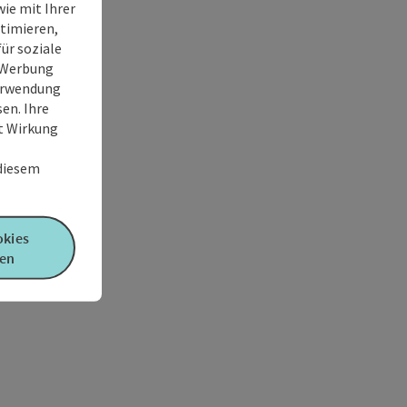
ie mit Ihrer
timieren,
ür soziale
e Werbung
Verwendung
en. Ihre
it Wirkung
 diesem
okies
en