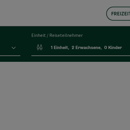
FREIZEI
Einheit / Reiseteilnehmer
1
Einheit
,
2
Erwachsene
,
0
Kinder
Einheitenanzahl und Personenfelder