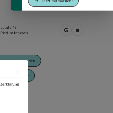
Jetzt mitmachen!
tplatz 43
in Google Maps öffnen
in Apple Maps öffn
0
Ried im Innkreis
Anfrage senden
Sprachwahl - Menü öffnen
Zur Website
zerklärung