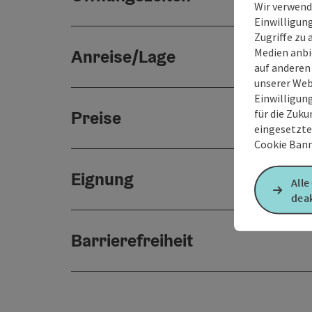
Wir verwend
Einwilligun
Zugriffe zu 
Medien anbi
Anreise/Lage
auf anderen
unserer Web
Einwilligun
für die Zuku
Preise
eingesetzte
Cookie Bann
Eignung
Alle
deak
Barrierefreiheit