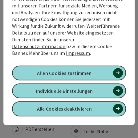
mit unseren Partnern für soziale Medien, Werbung
und Analysen. Ihre Einwilligung zu technisch nicht
Öffnungszeiten
notwendigen Cookies können Sie jederzeit mit
Wirkung für die Zukunft widerrufen. Weiterführende
Details zu den auf unserer Website eingesetzten
Anreise/Lage
Diensten finden Sie in unserer
Datenschutzinformation
bzw. in diesem Cookie
Banner.
Mehr über uns im
Impressum
.
Ausstattung
Eignung
Allen Cookies zustimmen
Individuelle Einstellungen
Barrierefreiheit
Alle Cookies deaktivieren
PDF erstellen
In der Nähe