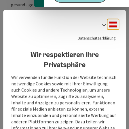
gesund - gezielt - bräunen
In unserem Sonnenstudio haben wir für Sie 8 Solarien
der Marke Soltron. Alle Geräte werden von einem
Deuts
Sprach
Computer,
der vom Personal betätigt wird, gesteuert. Sie kaufen
Datenschutzerklärung
sich vor Ihrem ersten Solariumbesuch eine Chipkarte
und bei
jedem Besuch wird die von Ihnen
Wir respektieren Ihre
gewünschte Zeit abgebucht.
Privatsphäre
Dies ist ein sehr kundenfreundliches System, welches
in Ried i/I nur bei uns Verwendung findet.
Wir verwenden für die Funktion der Website technisch
Sollten Sie keine Chipkarte verwenden, können die
notwendige Cookies sowie mit Ihrer Einwilligung
Geräte natürlich auch gegen Barzahlung benutzt
auch Cookies und andere Technologien, um unsere
werden.
Website zu optimieren, Zugriffe zu analysieren,
Inhalte und Anzeigen zu personalisieren, Funktionen
für soziale Medien anbieten zu können, externe
Inhalte einzubinden und personalisierte Werbung auf
anderen Plattformen zu zeigen. Dazu teilen wir
Kontakt
Informationen zu Ihrer Verwendung unserer Website