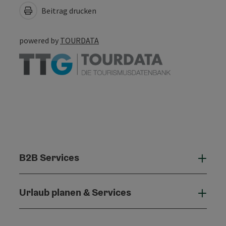
Beitrag drucken
powered by
TOURDATA
B2B Services
B2B 
Urlaub planen & Services
Urla