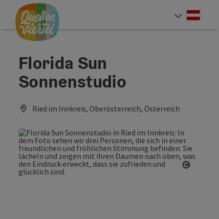
Accesskey
Accesskey
Accesskey
Zum Inhalt
Zur Navigation
Zum Seitenanfang
[0]
[1]
[2]
Deut
Sprach
Florida Sun
Sonnenstudio
Ried im Innkreis, Oberösterreich, Österreich
Copyrig