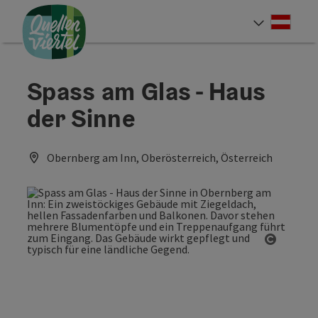
Accesskey
Accesskey
Accesskey
Zum Inhalt
Zur Navigation
Zum Seitenanfang
[0]
[1]
[2]
Deut
Sprach
Spass am Glas - Haus
der Sinne
Obernberg am Inn, Oberösterreich, Österreich
Copyrig