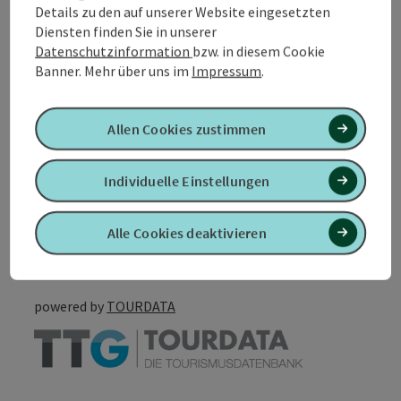
Details zu den auf unserer Website eingesetzten
Diensten finden Sie in unserer
Eignung
Datenschutzinformation
bzw. in diesem Cookie
Banner.
Mehr über uns im
Impressum
.
Barrierefreiheit
Allen Cookies zustimmen
Individuelle Einstellungen
PDF erstellen
In der Nähe
Alle Cookies deaktivieren
Beitrag drucken
powered by
TOURDATA