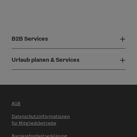
B2B Services
B2B 
Urlaub planen & Services
Urla
AGB
Datenschutzinformationen
für Mitgliedsbetriebe
Barrierefreiheitserklärung