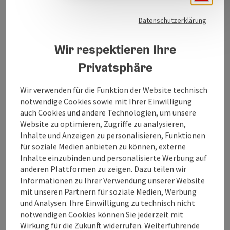
Alle hier ausgestellten "Happy Spiralen" sind in
liebevoller Handarbeit gefertigt.
Datenschutzerklärung
Jede Spirale ist ein Unikat und keine gleicht einer
anderen exakt.
Wir respektieren Ihre
Die Happy Spiralen sind empfindlich auf Luftzug,
Privatsphäre
ebenfalls auf die aufsteigenden Ströme.
Wir verwenden für die Funktion der Website technisch
notwendige Cookies sowie mit Ihrer Einwilligung
auch Cookies und andere Technologien, um unsere
Website zu optimieren, Zugriffe zu analysieren,
Kontakt
Inhalte und Anzeigen zu personalisieren, Funktionen
für soziale Medien anbieten zu können, externe
Inhalte einzubinden und personalisierte Werbung auf
Öffnungszeiten
anderen Plattformen zu zeigen. Dazu teilen wir
Informationen zu Ihrer Verwendung unserer Website
Anreise/Lage
mit unseren Partnern für soziale Medien, Werbung
und Analysen. Ihre Einwilligung zu technisch nicht
notwendigen Cookies können Sie jederzeit mit
Preise
Wirkung für die Zukunft widerrufen. Weiterführende