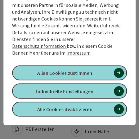
mit unseren Partnern für soziale Medien, Werbung
und Analysen. Ihre Einwilligung zu technisch nicht
Reiten
notwendigen Cookies können Sie jederzeit mit
Wirkung für die Zukunft widerrufen. Weiterführende
Details zu den auf unserer Website eingesetzten
Sportarten
Diensten finden Sie in unserer
Datenschutzinformation
bzw. in diesem Cookie
Banner.
Mehr über uns im
Impressum
.
Preise
Eignung
Allen Cookies zustimmen
Individuelle Einstellungen
Barrierefreiheit
Alle Cookies deaktivieren
PDF erstellen
In der Nähe