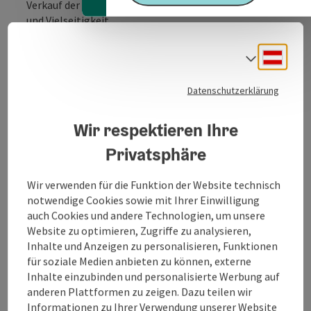
Verkauf der Jungpferde für speziell Dressur, Springen
und Vielseitigkeit.
Ausreitmöglichkeiten, Einstellplätze sowie
individueller Unterricht möglich.
Deuts
Sprach
Ausstattung des Reiterhofs
Datenschutzerklärung
* Reithalle
* Unterstand
Wir respektieren Ihre
* Koppel
Privatsphäre
Wir verwenden für die Funktion der Website technisch
notwendige Cookies sowie mit Ihrer Einwilligung
Kontakt
auch Cookies und andere Technologien, um unsere
Website zu optimieren, Zugriffe zu analysieren,
Inhalte und Anzeigen zu personalisieren, Funktionen
Öffnungszeiten
für soziale Medien anbieten zu können, externe
Inhalte einzubinden und personalisierte Werbung auf
anderen Plattformen zu zeigen. Dazu teilen wir
Anreise/Lage
Informationen zu Ihrer Verwendung unserer Website