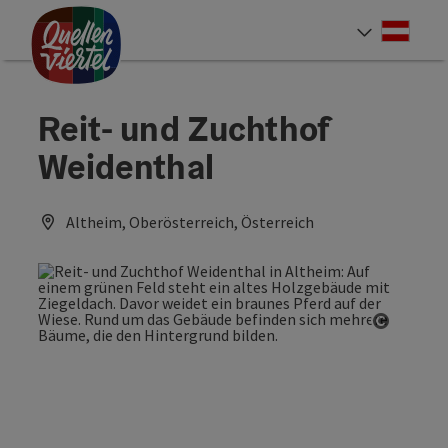
Accesskey
Accesskey
Accesskey
Zum Inhalt
Zur Navigation
Zum Seitenanfang
[0]
[1]
[2]
Deut
Sprach
Reit- und Zuchthof
Weidenthal
Altheim, Oberösterreich, Österreich
Copyrig