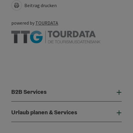
Beitrag drucken
powered by
TOURDATA
B2B Services
B2B 
Urlaub planen & Services
Urla