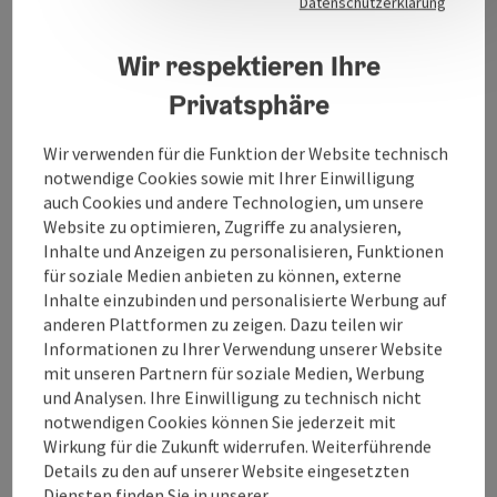
Datenschutzerklärung
Loipe I: 4 km, Klassisch
Loipe II: 4 km, leicht, Skating
Wir respektieren Ihre
Loipe III: 7 km, mittel, Klassich
Privatsphäre
Wir verwenden für die Funktion der Website technisch
notwendige Cookies sowie mit Ihrer Einwilligung
Kontakt
auch Cookies und andere Technologien, um unsere
Website zu optimieren, Zugriffe zu analysieren,
Inhalte und Anzeigen zu personalisieren, Funktionen
Öffnungszeiten
für soziale Medien anbieten zu können, externe
Inhalte einzubinden und personalisierte Werbung auf
anderen Plattformen zu zeigen. Dazu teilen wir
Anreise/Lage
Informationen zu Ihrer Verwendung unserer Website
mit unseren Partnern für soziale Medien, Werbung
und Analysen. Ihre Einwilligung zu technisch nicht
Loipenbericht
notwendigen Cookies können Sie jederzeit mit
Wirkung für die Zukunft widerrufen. Weiterführende
Details zu den auf unserer Website eingesetzten
Eignung
Diensten finden Sie in unserer