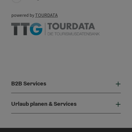
powered by
TOURDATA
B2B Services
B2B 
Urlaub planen & Services
Urla