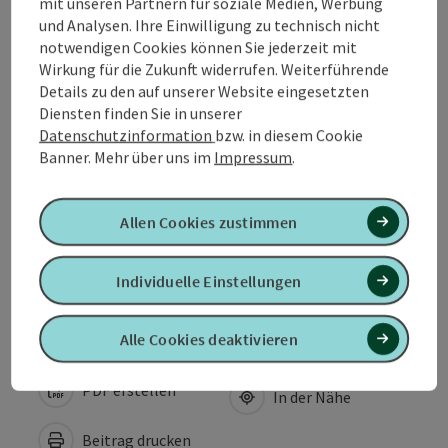
mit unseren Partnern für soziale Medien, Werbung
Anreise/Lage
und Analysen. Ihre Einwilligung zu technisch nicht
notwendigen Cookies können Sie jederzeit mit
Wirkung für die Zukunft widerrufen. Weiterführende
Sportarten
Details zu den auf unserer Website eingesetzten
Diensten finden Sie in unserer
Datenschutzinformation
bzw. in diesem Cookie
Ausstattung
Banner.
Mehr über uns im
Impressum
.
Eignung
Allen Cookies zustimmen
Barrierefreiheit
Individuelle Einstellungen
Alle Cookies deaktivieren
PDF erstellen
In der Nähe
Beitrag drucken