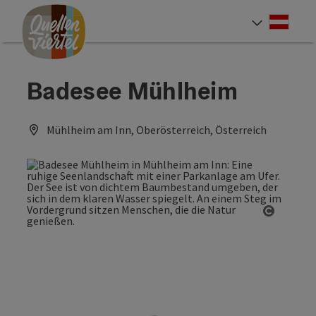
Accesskey
Accesskey
Accesskey
Zum Inhalt
Zur Navigation
Zum Seitenanfang
[0]
[1]
[2]
Deut
Sprach
Badesee Mühlheim
Mühlheim am Inn, Oberösterreich, Österreich
Copyrig