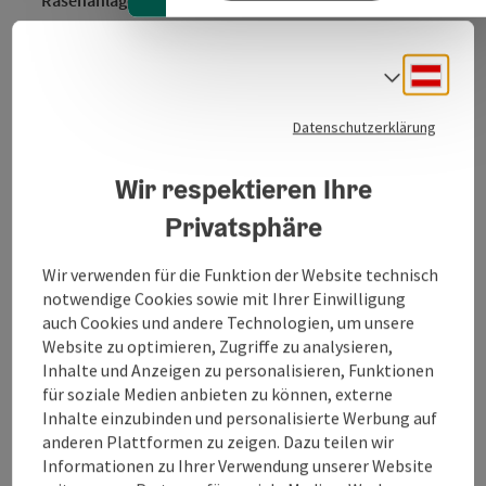
Der Mühlheimer Badesee ist an heißen Tagen ein
Deuts
Sprach
beliebtes Ziel von Familien und Jugendlichen. Der
warme See bietet nicht nur Gelegenheit zum
Datenschutzerklärung
Schwimmen, sondern auch zum Entdecken und zum
Erforschen.
Wir respektieren Ihre
* Zutritt nach Aushang möglich
Privatsphäre
* Hunde nicht erlaubt
Wir verwenden für die Funktion der Website technisch
notwendige Cookies sowie mit Ihrer Einwilligung
auch Cookies und andere Technologien, um unsere
Website zu optimieren, Zugriffe zu analysieren,
Kontakt
Inhalte und Anzeigen zu personalisieren, Funktionen
für soziale Medien anbieten zu können, externe
Inhalte einzubinden und personalisierte Werbung auf
Öffnungszeiten
anderen Plattformen zu zeigen. Dazu teilen wir
Informationen zu Ihrer Verwendung unserer Website