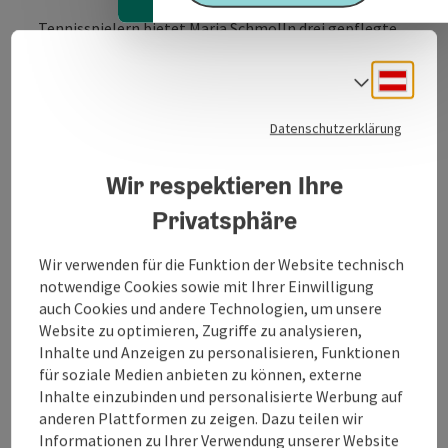
Tennisspielern bietet Maria Schmolln drei gepflegte
Freiplätze, die ab Anfang Mai bespielbar sind.
Die Tennisanlage wurde in einem idyllisch gelegenen
Deuts
Sprach
Waldstück in Zentrumsnähe situiert.
Datenschutzerklärung
Wir respektieren Ihre
Privatsphäre
Kontakt
Wir verwenden für die Funktion der Website technisch
notwendige Cookies sowie mit Ihrer Einwilligung
Öffnungszeiten
auch Cookies und andere Technologien, um unsere
Website zu optimieren, Zugriffe zu analysieren,
Inhalte und Anzeigen zu personalisieren, Funktionen
Anreise/Lage
für soziale Medien anbieten zu können, externe
Inhalte einzubinden und personalisierte Werbung auf
anderen Plattformen zu zeigen. Dazu teilen wir
Tennisplatz/-halle
Informationen zu Ihrer Verwendung unserer Website