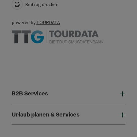
Beitrag drucken
powered by
TOURDATA
B2B Services
B2B 
Urlaub planen & Services
Urla