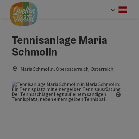
Accesskey
Accesskey
Accesskey
Zum Inhalt
Zur Navigation
Zum Seitenanfang
[0]
[1]
[2]
Deut
Sprach
Tennisanlage Maria
Schmolln
Maria Schmolln, Oberösterreich, Österreich
Copyrig