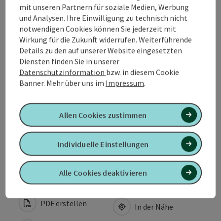
mit unseren Partnern für soziale Medien, Werbung
und Analysen. Ihre Einwilligung zu technisch nicht
Sportarten
notwendigen Cookies können Sie jederzeit mit
Wirkung für die Zukunft widerrufen. Weiterführende
Details zu den auf unserer Website eingesetzten
Ausstattung
Diensten finden Sie in unserer
Datenschutzinformation
bzw. in diesem Cookie
Preise
Banner.
Mehr über uns im
Impressum
.
Eignung
Allen Cookies zustimmen
Individuelle Einstellungen
Barrierefreiheit
Alle Cookies deaktivieren
PDF erstellen
In der Nähe