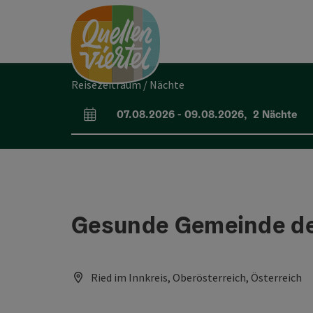
Accesskey
Accesskey
Accesskey
Zum Inhalt
Zur Navigation
Zum Seitenanfang
[0]
[1]
[2]
Reisezeitraum / Nächte
07.08.2026
-
09.08.2026
,
2
Nächte
An- und Abreisefelder
Gesunde Gemeinde de
Ried im Innkreis, Oberösterreich, Österreich