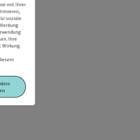
ie mit Ihrer
timieren,
ür soziale
e Werbung
Verwendung
en. Ihre
it Wirkung
 diesem
okies
en