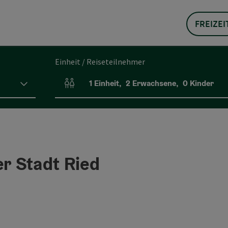
FREIZEI
Einheit / Reiseteilnehmer
1
Einheit
,
2
Erwachsene
,
0
Kinder
Einheitenanzahl und Personenfelder
r Stadt Ried