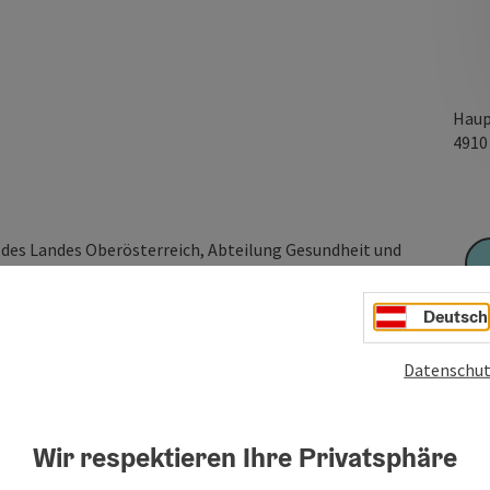
Haup
491
es Landes Oberösterreich, Abteilung Gesundheit und
eitsbewusstseins und der Gesundheitskompetenz der
Deutsch
ender Strukturen in den Gemeinden entsprechend den
heitsorganisation (WHO).
Datenschut
Wir respektieren Ihre Privatsphäre