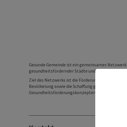
Gesunde Gemeinde ist ein gemeinsames Netzwerk d
gesundheitsfördernder Städte und Gemeinden.
Ziel des Netzwerks ist die Förderung des Gesundh
Bevölkerung sowie die Schaffung gesundheitsförd
Gesundheitsförderungskonzepten der Weltgesund