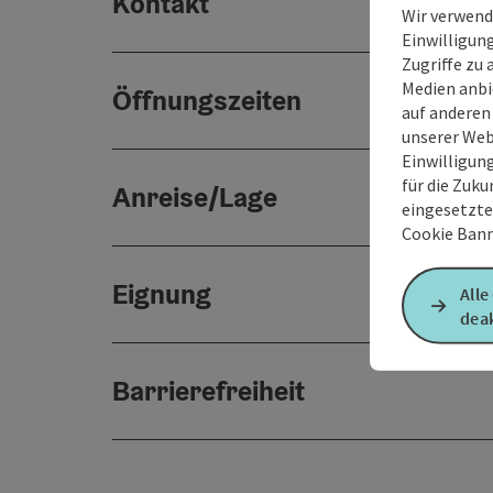
Kontakt
Wir verwend
Einwilligun
Zugriffe zu 
Medien anbi
Öffnungszeiten
auf anderen
unserer Web
Einwilligun
für die Zuku
Anreise/Lage
eingesetzte
Cookie Bann
Eignung
Alle
deak
Barrierefreiheit