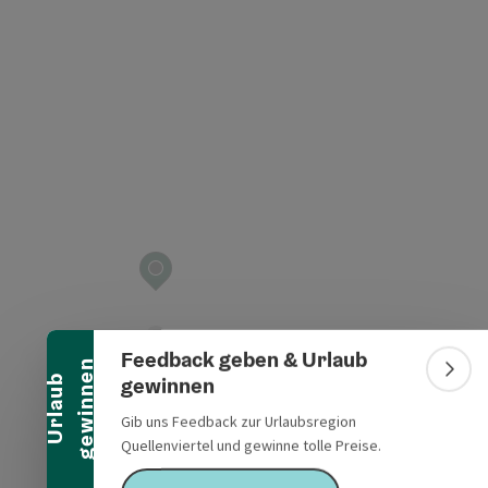
t öffnen
Banner einklappen
Feedback geben & Urlaub
n
Bann
gewinnen
U
r
l
a
u
b
g
e
w
i
n
n
e
Gib uns Feedback zur Urlaubsregion
Quellenviertel und gewinne tolle Preise.