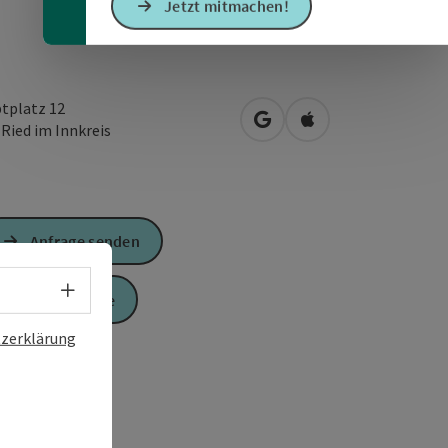
Jetzt mitmachen!
tplatz 12
in Google Maps öffnen
in Apple Maps öffn
0
Ried im Innkreis
Anfrage senden
Sprachwahl - Menü öffnen
Zur Website
zerklärung