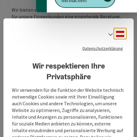
mitmachen!
Wir bieten sowohl für den privaten Haushalt als auch
für unsere Firmenkunden eine eingehende Beratung,
faire Preise und vor allem einen Service, der nicht mit
dem Kauf endet.
Deuts
Sprach
Auf einer Gesamtfläche von fast 400 m2 können wir
Datenschutzerklärung
unseren Kunden einen umfassenden Überblick über
alle Bereiche der Büroelektronik sowie einen
Wir respektieren Ihre
ausgezeichneten Service für alle Bereiche der EDV und
Bürotechnik anbieten. Wir bieten sowohl für den
Privatsphäre
privaten Haushalt als auch für unsere Firmenkunden
eine eingehende Beratung, faire Preise und vor allem
Wir verwenden für die Funktion der Website technisch
einen Service, der nicht mit dem Kauf endet. Lassen Sie
notwendige Cookies sowie mit Ihrer Einwilligung
sich von uns beraten und überzeugen. Wir freuen uns ...
auch Cookies und andere Technologien, um unsere
Website zu optimieren, Zugriffe zu analysieren,
Beschreibung vollständig anzeigen
Inhalte und Anzeigen zu personalisieren, Funktionen
für soziale Medien anbieten zu können, externe
Inhalte einzubinden und personalisierte Werbung auf
anderen Plattformen zu zeigen. Dazu teilen wir