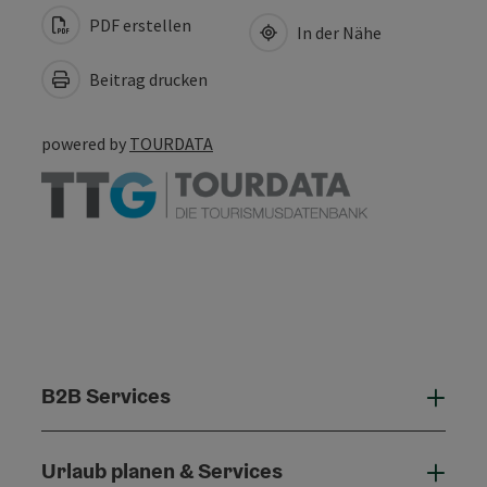
PDF erstellen
In der Nähe
Beitrag drucken
powered by
TOURDATA
B2B Services
B2B 
Urlaub planen & Services
Urla