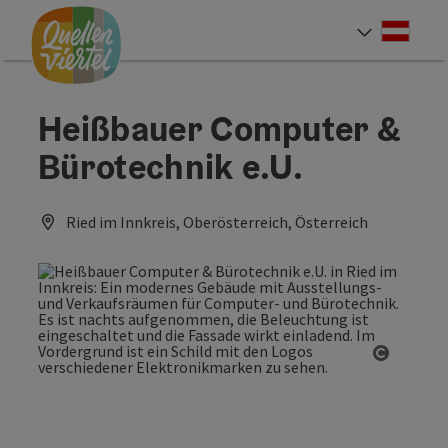
Accesskey
Accesskey
Accesskey
Zum Inhalt
Zur Navigation
Zum Seitenanfang
[0]
[1]
[2]
Deut
Sprach
Heißbauer Computer &
Bürotechnik e.U.
Ried im Innkreis, Oberösterreich, Österreich
Copyrig