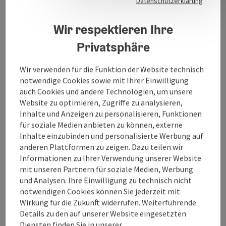
Datenschutzerklärung
Willkommen bei Autohaus Pürstinger!
Wir respektieren Ihre
Opel-Vertragshändler, Neuwagen- und
Privatsphäre
Gebrauchtwagen Verkauf,
KFZ-Werkstatt, Spenglerei, Lackiererei.
Wir verwenden für die Funktion der Website technisch
notwendige Cookies sowie mit Ihrer Einwilligung
auch Cookies und andere Technologien, um unsere
Website zu optimieren, Zugriffe zu analysieren,
Inhalte und Anzeigen zu personalisieren, Funktionen
Kontakt
für soziale Medien anbieten zu können, externe
Inhalte einzubinden und personalisierte Werbung auf
anderen Plattformen zu zeigen. Dazu teilen wir
Öffnungszeiten
Informationen zu Ihrer Verwendung unserer Website
mit unseren Partnern für soziale Medien, Werbung
und Analysen. Ihre Einwilligung zu technisch nicht
Anreise/Lage
notwendigen Cookies können Sie jederzeit mit
Wirkung für die Zukunft widerrufen. Weiterführende
Eignung
Details zu den auf unserer Website eingesetzten
Diensten finden Sie in unserer