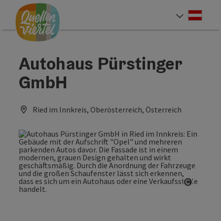
Accesskey
Accesskey
Accesskey
Zum Inhalt
Zur Navigation
Zum Seitenanfang
[0]
[1]
[2]
Deut
Sprach
Autohaus Pürstinger
GmbH
Ried im Innkreis, Oberösterreich, Österreich
Copyrig