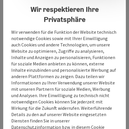
Oberflächenschutz. DUOtec ist ihr kompetenter
Wir respektieren Ihre
Partner für anspruchsvolle Reinigungsaufgaben.
Die Kombination aus Know-how, Innovation und
Privatsphäre
Erfahrung wird auch Sie überzeugen!
Wir verwenden für die Funktion der Website technisch
notwendige Cookies sowie mit Ihrer Einwilligung
auch Cookies und andere Technologien, um unsere
Website zu optimieren, Zugriffe zu analysieren,
Kontakt
Inhalte und Anzeigen zu personalisieren, Funktionen
für soziale Medien anbieten zu können, externe
Inhalte einzubinden und personalisierte Werbung auf
Öffnungszeiten
anderen Plattformen zu zeigen. Dazu teilen wir
Informationen zu Ihrer Verwendung unserer Website
Anreise/Lage
mit unseren Partnern für soziale Medien, Werbung
und Analysen. Ihre Einwilligung zu technisch nicht
notwendigen Cookies können Sie jederzeit mit
Eignung
Wirkung für die Zukunft widerrufen. Weiterführende
Details zu den auf unserer Website eingesetzten
Diensten finden Sie in unserer
Barrierefreiheit
Datenschutzinformation
bzw. in diesem Cookie