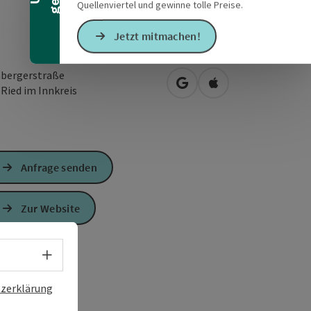
Quellenviertel und gewinne tolle Preise.
Jetzt mitmachen!
bergerstraße
in Google Maps öffnen
in Apple Maps öffn
0
Ried im Innkreis
Anfrage senden
Zur Website
Sprachwahl - Menü öffnen
zerklärung