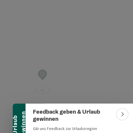
t öffnen
Banner einklappen
Feedback geben & Urlaub
n
Bann
gewinnen
U
r
l
a
u
b
g
e
w
i
n
n
e
Gib uns Feedback zur Urlaubsregion