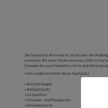
Der Spielplatz Altenried ist leicht über den Radwe
erreichen. Mit einer Fläche von etwa 2.000 m2 biete
Schaukel bis zum Fußballtor ist für jede Altersgru
Unter anderem bietet dieser Spielplatz:
• Rutschenhügel
• Ballspielplatz
• Sitzpavillon
• Schaukel - und Wippgeräte
• Geländerutsche