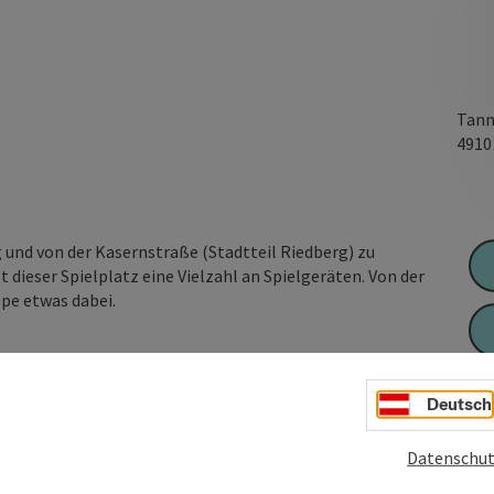
Tann
491
g und von der Kasernstraße (Stadtteil Riedberg) zu
t dieser Spielplatz eine Vielzahl an Spielgeräten. Von der
ppe etwas dabei.
Deutsch
Datenschut