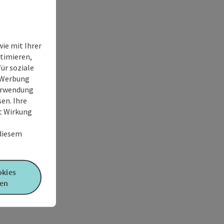
ie mit Ihrer
timieren,
ür soziale
e Werbung
Verwendung
en. Ihre
it Wirkung
 diesem
okies
en