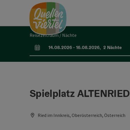
Accesskey
Accesskey
Accesskey
Zum Inhalt
Zur Navigation
Zum Seitenanfang
[0]
[1]
[2]
Reisezeitraum / Nächte
14.08.2026
-
16.08.2026
,
2
Nächte
An- und Abreisefelder
Spielplatz ALTENRIED
Ried im Innkreis, Oberösterreich, Österreich