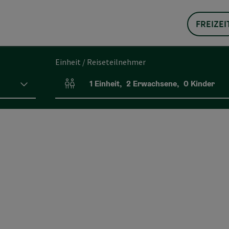
FREIZEI
Einheit / Reiseteilnehmer
1
Einheit
,
2
Erwachsene
,
0
Kinder
Einheitenanzahl und Personenfelder