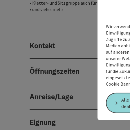
• Kletter- und Sitzgruppe auch für Jugendliche
• und vieles mehr
Wir verwend
Einwilligun
Zugriffe zu 
Kontakt
Medien anbi
auf anderen
unserer Web
Einwilligun
Öffnungszeiten
für die Zuku
eingesetzte
Cookie Bann
Anreise/Lage
Alle
deak
Eignung