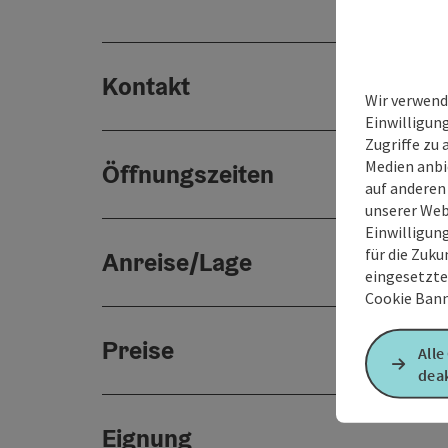
Kontakt
Wir verwend
Einwilligun
Zugriffe zu 
Medien anbi
Öffnungszeiten
auf anderen
unserer Web
Einwilligun
für die Zuku
Anreise/Lage
eingesetzte
Cookie Bann
Preise
Alle
deak
Eignung