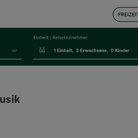
FREIZEI
Einheit / Reiseteilnehmer
1
Einheit
,
2
Erwachsene
,
0
Kinder
Einheitenanzahl und Personenfelder
usik