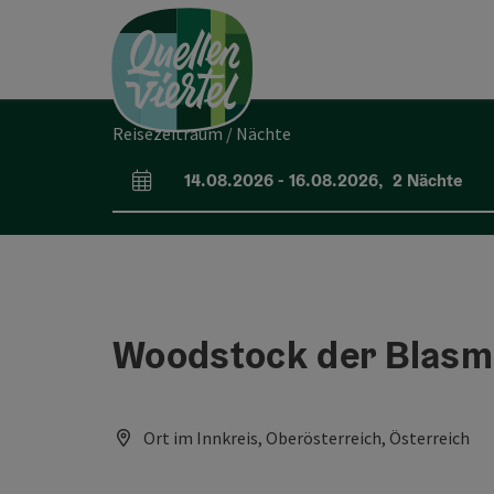
Accesskey
Accesskey
Accesskey
Zum Inhalt
Zur Navigation
Zum Seitenanfang
[0]
[1]
[2]
Reisezeitraum / Nächte
14.08.2026
-
16.08.2026
,
2
Nächte
An- und Abreisefelder
Woodstock der Blasm
Ort im Innkreis, Oberösterreich, Österreich