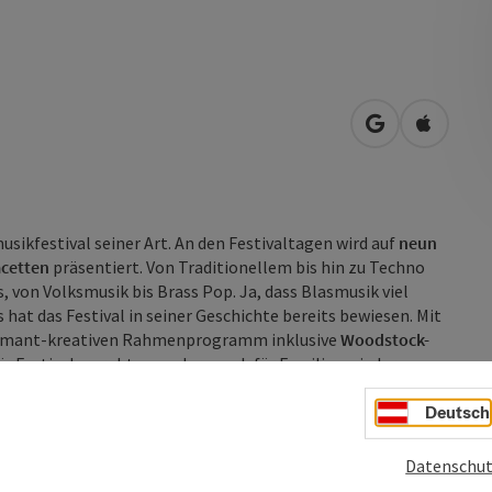
in Google Map
in Apple
sikfestival seiner Art. An den Festivaltagen wird auf
neun
acetten
präsentiert. Von Traditionellem bis hin zu Techno
, von Volksmusik bis Brass Pop. Ja, dass Blasmusik viel
hat das Festival in seiner Geschichte bereits bewiesen. Mit
harmant-kreativen Rahmenprogramm inklusive
Woodstock-
r Festivalerprobte, sondern auch für Familien wieder zum
t hier ein Ort des Miteinanders ...
Deutsch
Datenschut