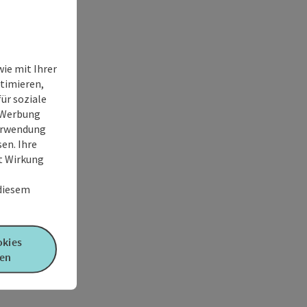
ie mit Ihrer
timieren,
ür soziale
e Werbung
Verwendung
en. Ihre
it Wirkung
 diesem
okies
en