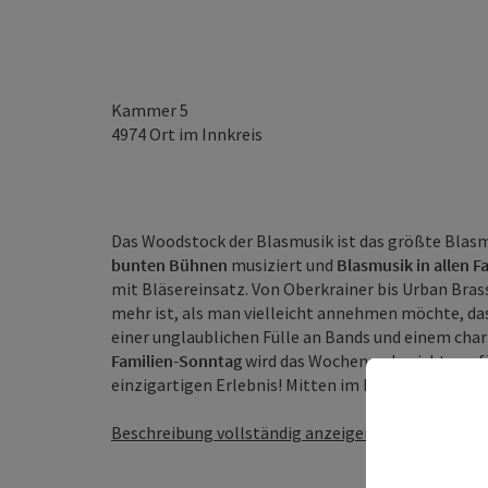
Kammer 5
4974
Ort im Innkreis
Das Woodstock der Blasmusik ist das größte Blasmu
bunten Bühnen
musiziert und
Blasmusik in allen F
mit Bläsereinsatz. Von Oberkrainer bis Urban Brass
mehr ist, als man vielleicht annehmen möchte, das 
einer unglaublichen Fülle an Bands und einem c
Familien-Sonntag
wird das Wochenende nicht nur fü
einzigartigen Erlebnis! Mitten im Innviertel entsteh
Beschreibung vollständig anzeigen