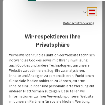
Vermittler und Träger von Musikkultur in Ried und dem
Innviertel.
Deuts
Sprach
Dabei ist es das größte Ziel, aufstrebenden Talenten
Gelegenheit für Auftritte zu geben und der
Datenschutzerklärung
musikbegeisterten Jugend ein Forum zu bieten, das in
der Musikschule Erlernte, in die philharmonische
Wir respektieren Ihre
Praxis umzusetzen. Den Sinn und die Begeisterung für
Privatsphäre
klassische Musik zu wecken und einen Beitrag zur
Rieder Kulturszene leisten, ist ein weiteres Anliegen
unseres Vereins. Ein eigenes Symphonieorchester und
Wir verwenden für die Funktion der Website technisch
eine stetige Zusammenarbeit mit der
notwendige Cookies sowie mit Ihrer Einwilligung
Landesmusikschule geben uns die
auch Cookies und andere Technologien, um unsere
Möglichkeit Konzerte und Veranstaltungen für
Website zu optimieren, Zugriffe zu analysieren,
Musikbegeisterte auf höchstem Niveau abzuhalten.
Inhalte und Anzeigen zu personalisieren, Funktionen
für soziale Medien anbieten zu können, externe
Inhalte einzubinden und personalisierte Werbung auf
anderen Plattformen zu zeigen. Dazu teilen wir
Informationen zu Ihrer Verwendung unserer Website
Kontakt
mit unseren Partnern für soziale Medien, Werbung