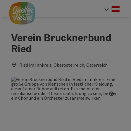
Accesskey
Accesskey
Accesskey
Zum Inhalt
Zur Navigation
Zum Seitenanfang
[0]
[1]
[2]
Deut
Sprach
Verein Brucknerbund
Ried
Ried im Innkreis, Oberösterreich, Österreich
Copyrig