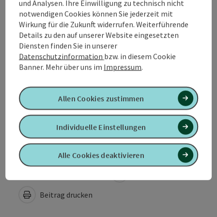
und Analysen. Ihre Einwilligung zu technisch nicht
notwendigen Cookies können Sie jederzeit mit
Öffnungszeiten
Wirkung für die Zukunft widerrufen. Weiterführende
Details zu den auf unserer Website eingesetzten
Diensten finden Sie in unserer
Anreise/Lage
Datenschutzinformation
bzw. in diesem Cookie
Banner.
Mehr über uns im
Impressum
.
Eignung
Allen Cookies zustimmen
Barrierefreiheit
Individuelle Einstellungen
Alle Cookies deaktivieren
PDF erstellen
In der Nähe
Beitrag drucken