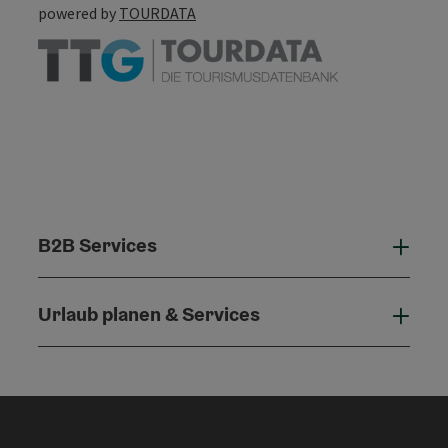
powered by
TOURDATA
B2B Services
B2B 
Urlaub planen & Services
Urla