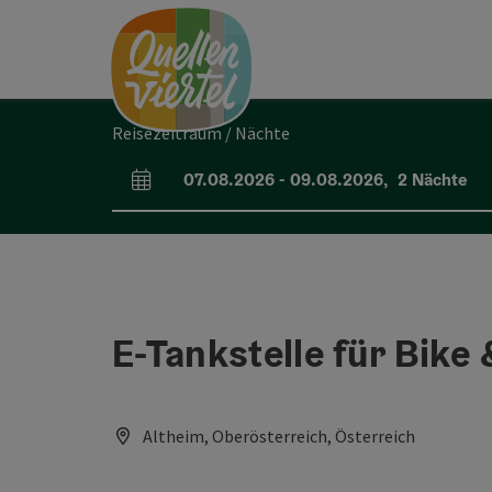
Accesskey
Accesskey
Accesskey
Zum Inhalt
Zur Navigation
Zum Seitenanfang
[0]
[1]
[2]
Reisezeitraum / Nächte
07.08.2026
-
09.08.2026
,
2
Nächte
An- und Abreisefelder
E-Tankstelle für Bike
Altheim, Oberösterreich, Österreich