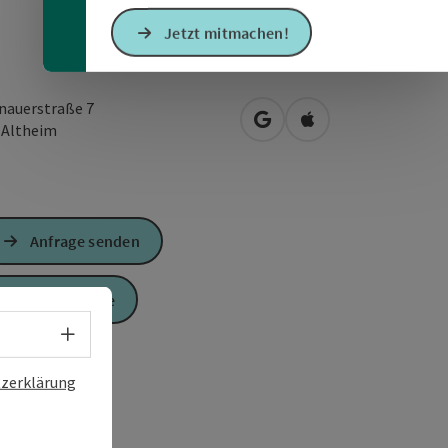
Jetzt mitmachen!
nauerstraße 7
in Google Maps öffnen
in Apple Maps öffn
0
Altheim
Anfrage senden
Zur Website
Sprachwahl - Menü öffnen
zerklärung