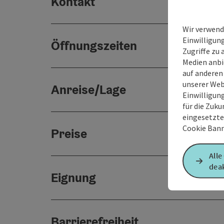
Kontakt
Wir verwend
Einwilligun
Öffnungszeiten
Zugriffe zu 
Medien anbi
auf anderen
unserer Web
Anreise/Lage
Einwilligun
für die Zuku
eingesetzte
Cookie Bann
Preise
Alle
deak
Eignung
Barrierefreiheit