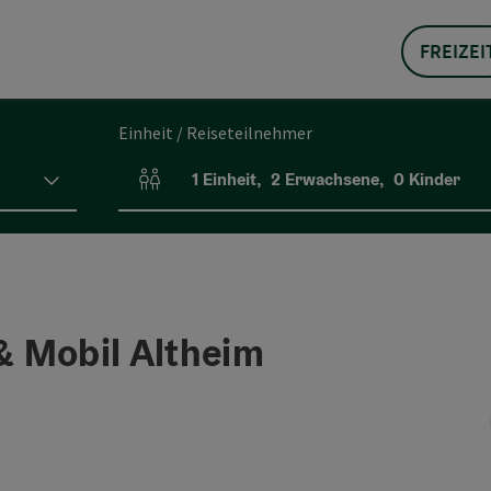
FREIZEI
Einheit / Reiseteilnehmer
1
Einheit
,
2
Erwachsene
,
0
Kinder
Einheitenanzahl und Personenfelder
 & Mobil Altheim