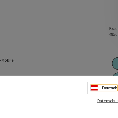
Brau
495
-Mobile.
lichen Akkus kannst du in der Stadt beim Shoppen und
Deutsch
Datenschut