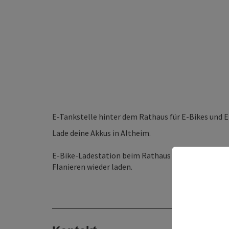
E-Tankstelle hinter dem Rathaus für E-Bikes und E
Lade deine Akkus in Altheim.
E-Bike-Ladestation beim Rathaus und deine persön
Flanieren wieder laden.