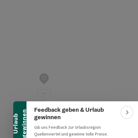
t öffnen
Banner einklappen
Feedback geben & Urlaub
n
Bann
gewinnen
U
r
l
a
u
b
g
e
w
i
n
n
e
Gib uns Feedback zur Urlaubsregion
Quellenviertel und gewinne tolle Preise.