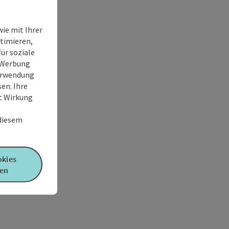
ie mit Ihrer
timieren,
ür soziale
e Werbung
Verwendung
en. Ihre
it Wirkung
 diesem
okies
en