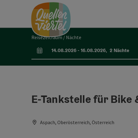
Accesskey
Accesskey
Accesskey
Zum Inhalt
Zur Navigation
Zum Seitenanfang
[0]
[1]
[2]
Reisezeitraum / Nächte
14.08.2026
-
16.08.2026
,
2
Nächte
An- und Abreisefelder
E-Tankstelle für Bike
Aspach, Oberösterreich, Österreich