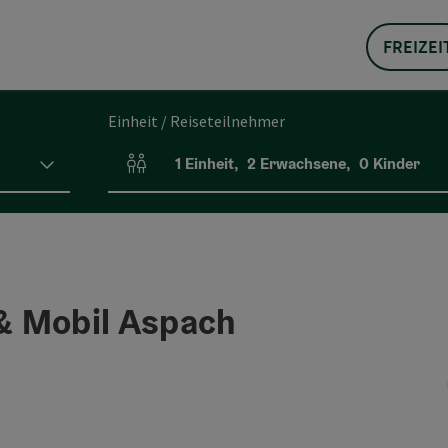
FREIZEI
Einheit / Reiseteilnehmer
1
Einheit
,
2
Erwachsene
,
0
Kinder
Einheitenanzahl und Personenfelder
 & Mobil Aspach