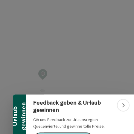
t öffnen
Banner einklappen
Feedback geben & Urlaub
n
Bann
gewinnen
U
r
l
a
u
b
g
e
w
i
n
n
e
Gib uns Feedback zur Urlaubsregion
Quellenviertel und gewinne tolle Preise.