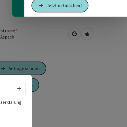
Jetzt mitmachen!
lstrasse 1
in Google Maps öffnen
in Apple Maps öffn
2
Aspach
Anfrage senden
Zur Website
Sprachwahl - Menü öffnen
zerklärung