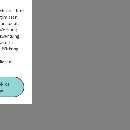
ie mit Ihrer
timieren,
ür soziale
e Werbung
Verwendung
en. Ihre
it Wirkung
 diesem
okies
en