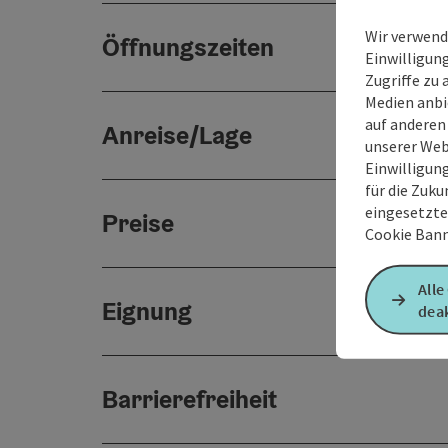
Wir verwend
Öffnungszeiten
Einwilligun
Zugriffe zu 
Medien anbi
auf anderen
Anreise/Lage
unserer Web
Einwilligun
für die Zuku
eingesetzte
Preise
Cookie Bann
Alle
Eignung
deak
Barrierefreiheit