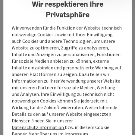
Wir respektieren Ihre
Der Betrieb bietet Krankentransporte zu Ärtzten,
Krankenhäusern und Kuraufenthalten an.
Privatsphäre
Wir verwenden für die Funktion der Website technisch
notwendige Cookies sowie mit Ihrer Einwilligung
auch Cookies und andere Technologien, um unsere
Kontakt
Website zu optimieren, Zugriffe zu analysieren,
Inhalte und Anzeigen zu personalisieren, Funktionen
für soziale Medien anbieten zu können, externe
Öffnungszeiten
Inhalte einzubinden und personalisierte Werbung auf
anderen Plattformen zu zeigen. Dazu teilen wir
Informationen zu Ihrer Verwendung unserer Website
Anreise/Lage
mit unseren Partnern für soziale Medien, Werbung
und Analysen. Ihre Einwilligung zu technisch nicht
Eignung
notwendigen Cookies können Sie jederzeit mit
Wirkung für die Zukunft widerrufen. Weiterführende
Details zu den auf unserer Website eingesetzten
Barrierefreiheit
Diensten finden Sie in unserer
Datenschutzinformation
bzw. in diesem Cookie
Banner.
Mehr über uns im
Impressum
.