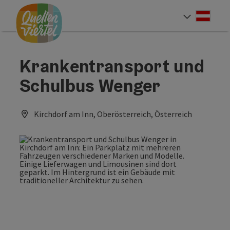
Accesskey
Accesskey
Accesskey
Zum Inhalt
Zur Navigation
Zum Seitenanfang
[0]
[1]
[2]
Deut
Sprach
Krankentransport und
Schulbus Wenger
Kirchdorf am Inn, Oberösterreich, Österreich