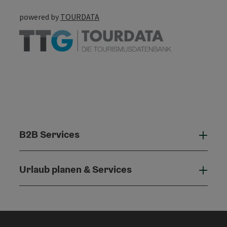
powered by
TOURDATA
B2B Services
B2B 
Urlaub planen & Services
Urla