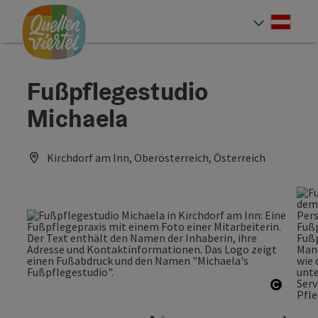
Accesskey
Accesskey
Accesskey
Zum Inhalt
Zur Navigation
Zum Seitenanfang
[0]
[1]
[2]
Deut
Sprach
Fußpflegestudio
Michaela
Kirchdorf am Inn, Oberösterreich, Österreich
Copyri