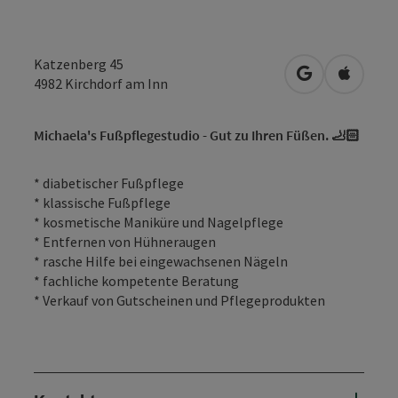
Katzenberg 45
in Google Map
in Apple
4982
Kirchdorf am Inn
Michaela's Fußpflegestudio - Gut zu Ihren Füßen. 🦶🏻
* diabetischer Fußpflege
* klassische Fußpflege
* kosmetische Maniküre und Nagelpflege
* Entfernen von Hühneraugen
* rasche Hilfe bei eingewachsenen Nägeln
* fachliche kompetente Beratung
* Verkauf von Gutscheinen und Pflegeprodukten