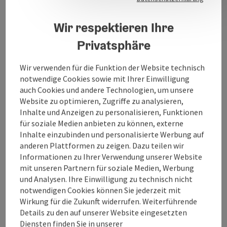
Kieferorthopädie
DDr. Klaus Huber
Wir respektieren Ihre
Facharzt für Mund-, Kiefer- und Gesichtschirurgie +
Privatsphäre
Implantologie
Wir verwenden für die Funktion der Website technisch
notwendige Cookies sowie mit Ihrer Einwilligung
auch Cookies und andere Technologien, um unsere
Website zu optimieren, Zugriffe zu analysieren,
Inhalte und Anzeigen zu personalisieren, Funktionen
Kontakt
für soziale Medien anbieten zu können, externe
Inhalte einzubinden und personalisierte Werbung auf
anderen Plattformen zu zeigen. Dazu teilen wir
Öffnungszeiten
Informationen zu Ihrer Verwendung unserer Website
mit unseren Partnern für soziale Medien, Werbung
Anreise/Lage
und Analysen. Ihre Einwilligung zu technisch nicht
notwendigen Cookies können Sie jederzeit mit
Wirkung für die Zukunft widerrufen. Weiterführende
Eignung
Details zu den auf unserer Website eingesetzten
Diensten finden Sie in unserer