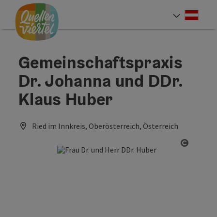
Accesskey
Accesskey
Accesskey
Zum Inhalt
Zur Navigation
Zum Seitenanfang
[0]
[1]
[2]
Deut
Sprach
Gemeinschaftspraxis
Dr. Johanna und DDr.
Klaus Huber
Ried im Innkreis, Oberösterreich, Österreich
Copyrig