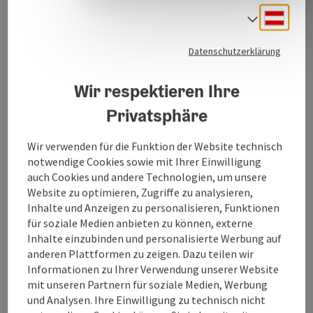
Großverbraucher.
Deuts
Sprach
Der Wedl Markt in Ried umfasst 10.000 m2 verbaute
Datenschutzerklärung
Fläche und entspricht in allen Sortimentsbereichen
dem modernsten Stand der Technik: Das gilt für die
Wir respektieren Ihre
Tiefkühl- oder Feinkostabteilung ebenso wie für den
Fisch-, Fleisch- oder Obst & Gemüsebereich.
Privatsphäre
Für Weinliebhaber gibt es auf 200 m2 eine neue
Wir verwenden für die Funktion der Website technisch
Vinothek, die Platz für zahlreiche ausgezeichnete
notwendige Cookies sowie mit Ihrer Einwilligung
Tropfen schafft. Auch eine Testa Rossa caffébar ist im
auch Cookies und andere Technologien, um unsere
Markt beheimatet.
Website zu optimieren, Zugriffe zu analysieren,
Inhalte und Anzeigen zu personalisieren, Funktionen
für soziale Medien anbieten zu können, externe
Inhalte einzubinden und personalisierte Werbung auf
anderen Plattformen zu zeigen. Dazu teilen wir
Kontakt
Informationen zu Ihrer Verwendung unserer Website
mit unseren Partnern für soziale Medien, Werbung
und Analysen. Ihre Einwilligung zu technisch nicht
Öffnungszeiten