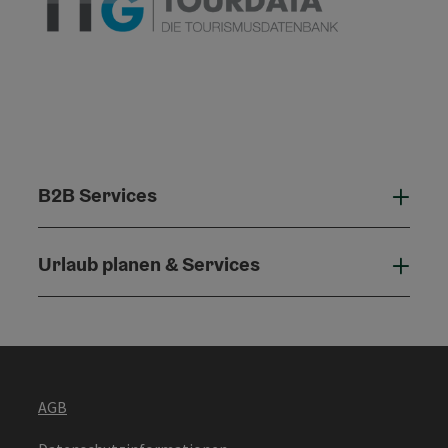
B2B Services
B2B 
Urlaub planen & Services
Urla
AGB