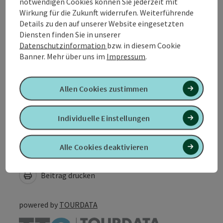
notwendigen Cookies können Sie jederzeit mit
Wirkung für die Zukunft widerrufen. Weiterführende
Details zu den auf unserer Website eingesetzten
Anreise/Lage
Diensten finden Sie in unserer
Datenschutzinformation
bzw. in diesem Cookie
Banner.
Mehr über uns im
Impressum
.
Eignung
Allen Cookies zustimmen
Barrierefreiheit
Individuelle Einstellungen
Alle Cookies deaktivieren
PDF erstellen
In der Nähe
Beitrag drucken
powered by
TOURDATA