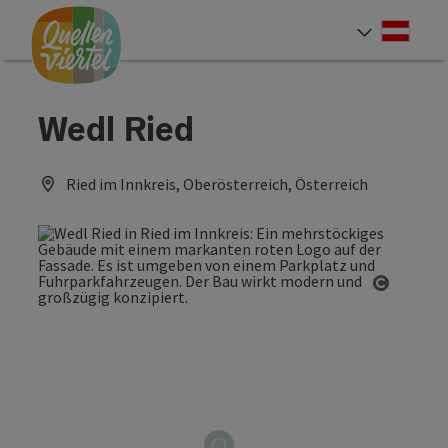
Accesskey
Accesskey
Accesskey
Zum Inhalt
Zur Navigation
Zum Seitenanfang
[0]
[1]
[2]
Deut
Sprach
Wedl Ried
Ried im Innkreis, Oberösterreich, Österreich
Copyrig