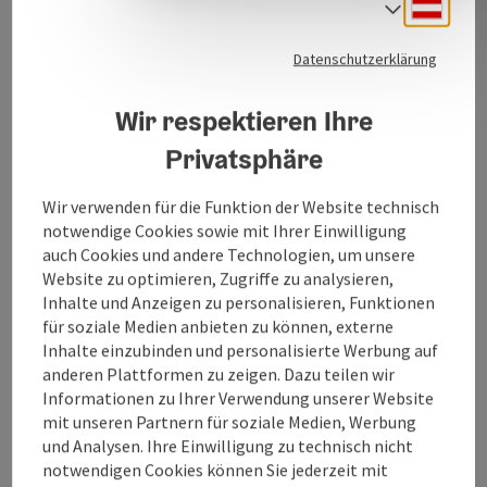
Deuts
Sprach
Du hast ein Problem mit deinem
Kaffeevollautomaten? Es ist an der Zeit, einen Service
Datenschutzerklärung
zu machen? Egal welcher Hersteller. Du möchtest eine
Jura, willst aber nicht das Geld für eine
Wir respektieren Ihre
neue ausgeben? Dann bist du bei mir genau richtig.
Privatsphäre
Alle Kaffeevollautomaten, die zum Verkauf stehen
sind natürlich generalüberholt. Nimm einfach
Wir verwenden für die Funktion der Website technisch
Kontakt mit mir auf, ich werde sicher eine passende
notwendige Cookies sowie mit Ihrer Einwilligung
Lösung finden.
auch Cookies und andere Technologien, um unsere
Website zu optimieren, Zugriffe zu analysieren,
Inhalte und Anzeigen zu personalisieren, Funktionen
für soziale Medien anbieten zu können, externe
Inhalte einzubinden und personalisierte Werbung auf
Kontakt
anderen Plattformen zu zeigen. Dazu teilen wir
Informationen zu Ihrer Verwendung unserer Website
mit unseren Partnern für soziale Medien, Werbung
Öffnungszeiten
und Analysen. Ihre Einwilligung zu technisch nicht
notwendigen Cookies können Sie jederzeit mit