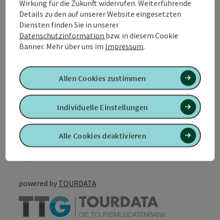
Wirkung für die Zukunft widerrufen. Weiterführende
Anreise/Lage
Details zu den auf unserer Website eingesetzten
Diensten finden Sie in unserer
Datenschutzinformation
bzw. in diesem Cookie
Eignung
Banner.
Mehr über uns im
Impressum
.
Barrierefreiheit
Allen Cookies zustimmen
Individuelle Einstellungen
PDF erstellen
In der Nähe
Alle Cookies deaktivieren
Beitrag drucken
powered by
TOURDATA