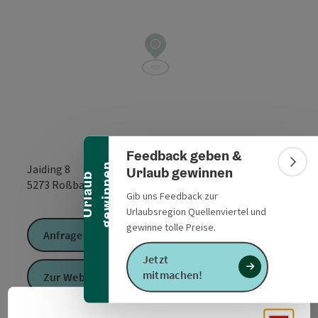
Banner einklappen
Feedback geben &
n
Bann
Jaiding 8
Urlaub gewinnen
U
r
l
a
u
b
g
e
w
i
n
n
e
in Google Maps
in Apple 
5273
Roßbach
Gib uns Feedback zur
Urlaubsregion Quellenviertel und
gewinne tolle Preise.
Anfrage senden
Jetzt
mitmachen!
Zur Website