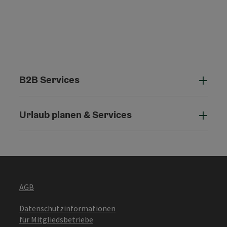
B2B Services
B2B 
Urlaub planen & Services
Urla
AGB
Datenschutzinformationen
für Mitgliedsbetriebe