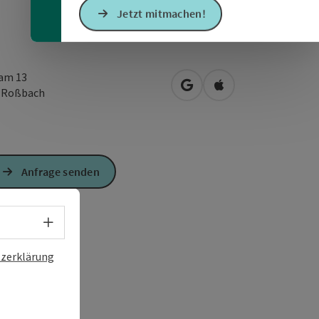
Jetzt mitmachen!
am 13
in Google Maps öffnen
in Apple Maps öffn
3
Roßbach
Anfrage senden
Sprachwahl - Menü öffnen
zerklärung