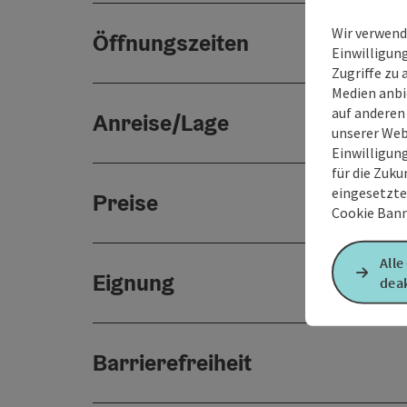
Wir verwend
Öffnungszeiten
Einwilligun
Zugriffe zu 
Medien anbi
auf anderen
Anreise/Lage
unserer Web
Einwilligun
für die Zuku
eingesetzte
Preise
Cookie Bann
Alle
Eignung
deak
Barrierefreiheit