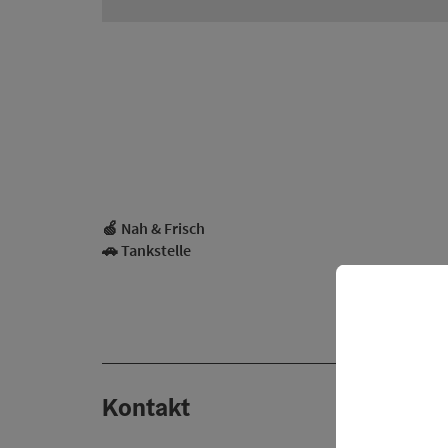
🍏 Nah & Frisch
🚗 Tankstelle
Kontakt