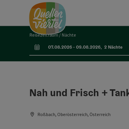
Accesskey
Accesskey
Accesskey
Zum Inhalt
Zur Navigation
Zum Seitenanfang
[0]
[1]
[2]
Reisezeitraum / Nächte
07.08.2026
-
09.08.2026
,
2
Nächte
An- und Abreisefelder
Nah und Frisch + Tan
Roßbach, Oberösterreich, Österreich