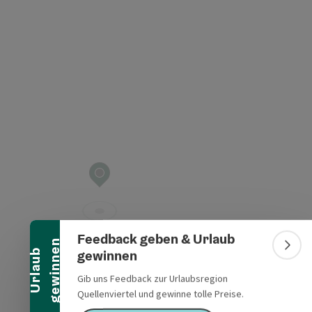
Banner einklappen
Feedback geben & Urlaub
n
Bann
gewinnen
U
r
l
a
u
b
g
e
w
i
n
n
e
Gib uns Feedback zur Urlaubsregion
Quellenviertel und gewinne tolle Preise.