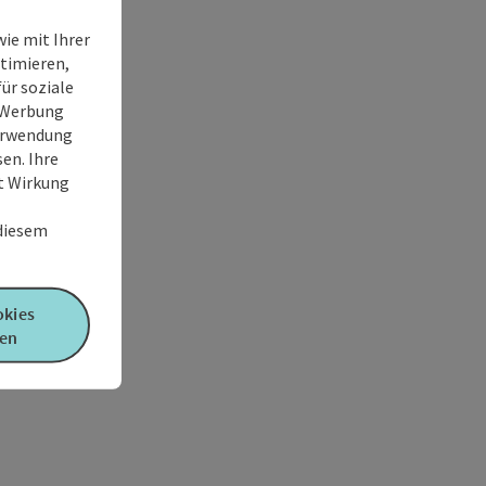
ie mit Ihrer
timieren,
ür soziale
e Werbung
Verwendung
en. Ihre
it Wirkung
 diesem
okies
en