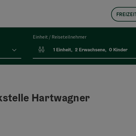
FREIZEI
Einheit / Reiseteilnehmer
1
Einheit
,
2
Erwachsene
,
0
Kinder
Einheitenanzahl und Personenfelder
kstelle Hartwagner