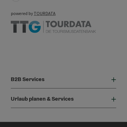
powered by
TOURDATA
B2B Services
B2B 
Urlaub planen & Services
Urla