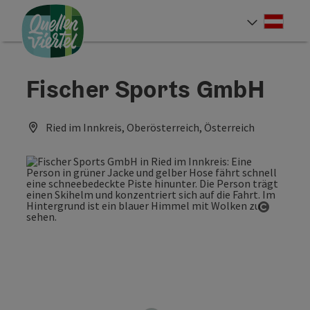
Accesskey
Accesskey
Accesskey
Zum Inhalt
Zur Navigation
Zum Seitenanfang
[0]
[1]
[2]
Deut
Sprach
Fischer Sports GmbH
Ried im Innkreis, Oberösterreich, Österreich
Copyrig