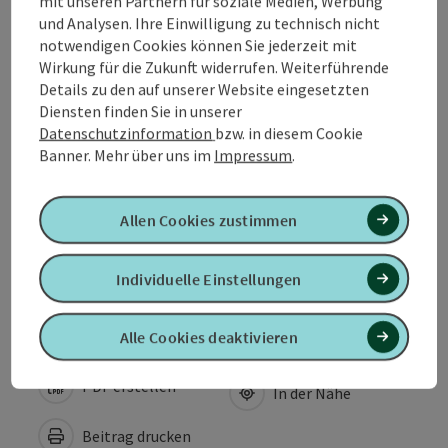
mit unseren Partnern für soziale Medien, Werbung
Kontakt
und Analysen. Ihre Einwilligung zu technisch nicht
notwendigen Cookies können Sie jederzeit mit
Wirkung für die Zukunft widerrufen. Weiterführende
Öffnungszeiten
Details zu den auf unserer Website eingesetzten
Diensten finden Sie in unserer
Datenschutzinformation
bzw. in diesem Cookie
Anreise/Lage
Banner.
Mehr über uns im
Impressum
.
Eignung
Allen Cookies zustimmen
Barrierefreiheit
Individuelle Einstellungen
Alle Cookies deaktivieren
PDF erstellen
In der Nähe
Beitrag drucken