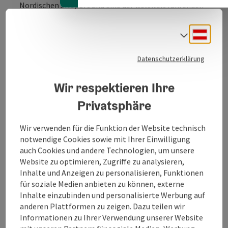
Nordischen Skisport und eine der weltweit führenden
Marken im alpinen Skisport, bekannt für Innovation
und Spitzentechnologie. Darüber hinaus ist Fischer
Deuts
Sprach
auch einer der größten Hersteller von hochwertigen
Eishockeyschlägern. Die Vision von Fischer ist es, mit
Datenschutzerklärung
herausragenden Produkten, die für unvergessliche
Momente und neue individuelle Bestleistungen
geschaffen werden, die erste Wahl für Wintersportler
Wir respektieren Ihre
zu sein. Das privat geführte Unternehmen beschäftigt
Privatsphäre
fast 2000 Mitarbeiter, die alle die Leidenschaft und
Hingabe für den Wintersport teilen. Die Fischer Sports
Wir verwenden für die Funktion der Website technisch
GmbH wurde 1924 in Ried im Innkreis, Österreich,
notwendige Cookies sowie mit Ihrer Einwilligung
gegründet, wo sich auch heute noch der Hauptsitz
auch Cookies und andere Technologien, um unsere
befindet. Die ...
Website zu optimieren, Zugriffe zu analysieren,
Inhalte und Anzeigen zu personalisieren, Funktionen
Beschreibung vollständig anzeigen
für soziale Medien anbieten zu können, externe
Inhalte einzubinden und personalisierte Werbung auf
anderen Plattformen zu zeigen. Dazu teilen wir
Informationen zu Ihrer Verwendung unserer Website