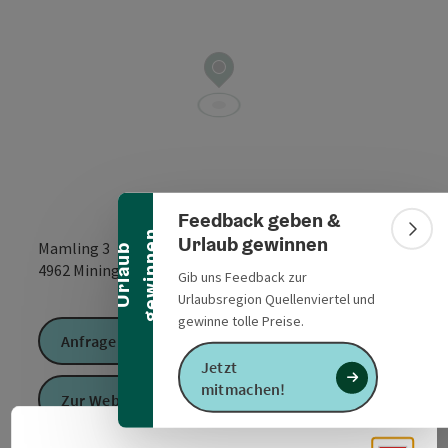
Banner einklappen
Feedback geben &
n
Bann
Urlaub gewinnen
Mamling 3
U
r
l
a
u
b
g
e
w
i
n
n
e
in Google Maps
in Apple 
4962
Mining
Gib uns Feedback zur
Urlaubsregion Quellenviertel und
gewinne tolle Preise.
Anfrage senden
Jetzt
mitmachen!
Zur Website