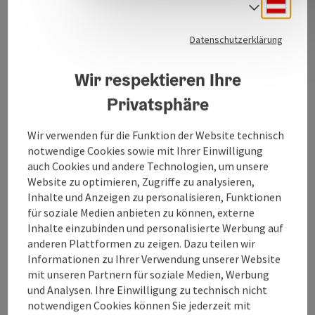
Deuts
Sprach
Veranstalter der Festivals:
* Frühlingsfestival Kunst, Kultur und Kulinarik
Datenschutzerklärung
* Gigantentreffen US-Cars, Trucks
* Afrika-Festival
Wir respektieren Ihre
Privatsphäre
Wir verwenden für die Funktion der Website technisch
notwendige Cookies sowie mit Ihrer Einwilligung
Kontakt
auch Cookies und andere Technologien, um unsere
Website zu optimieren, Zugriffe zu analysieren,
Inhalte und Anzeigen zu personalisieren, Funktionen
Öffnungszeiten
für soziale Medien anbieten zu können, externe
Inhalte einzubinden und personalisierte Werbung auf
Anreise/Lage
anderen Plattformen zu zeigen. Dazu teilen wir
Informationen zu Ihrer Verwendung unserer Website
mit unseren Partnern für soziale Medien, Werbung
Eignung
und Analysen. Ihre Einwilligung zu technisch nicht
notwendigen Cookies können Sie jederzeit mit