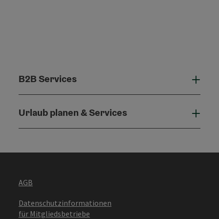
B2B Services
B2B 
Urlaub planen & Services
Urla
AGB
Datenschutzinformationen
für Mitgliedsbetriebe