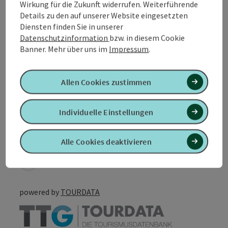
Wirkung für die Zukunft widerrufen. Weiterführende
Barrierefreiheit
Details zu den auf unserer Website eingesetzten
Diensten finden Sie in unserer
Datenschutzinformation
bzw. in diesem Cookie
Mehr Entdecken
Banner.
Mehr über uns im
Impressum
.
Unterkünfte
Allen Cookies zustimmen
Individuelle Einstellungen
PDF erstellen
In der Nähe
Alle Cookies deaktivieren
Beitrag drucken
powered by
TOURDATA